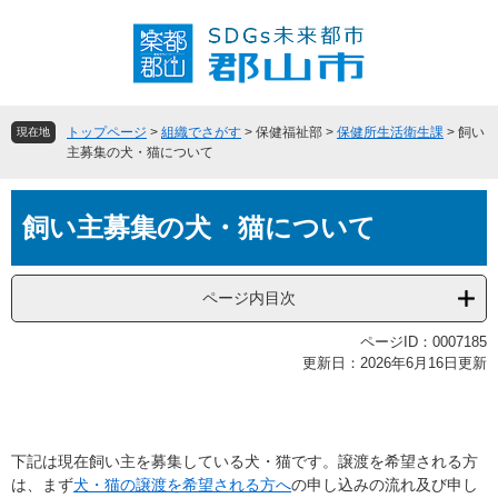
ペ
メ
ー
ニ
ジ
ュ
の
ー
先
を
頭
飛
トップページ
>
組織でさがす
>
保健福祉部
>
保健所生活衛生課
>
飼い
現在地
で
ば
主募集の犬・猫について
す
し
。
て
本
本
飼い主募集の犬・猫について
文
文
へ
ページ内目次
ページID：0007185
更新日：2026年6月16日更新
下記は現在飼い主を募集している犬・猫です。譲渡を希望される方
は、まず
犬・猫の譲渡を希望される方へ
の申し込みの流れ及び申し