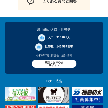
よくある質問と回答
郡山市の人口
・世帯数
人口：
314,828人
世帯数：
145,597世帯
令和8年7月1日現在
統計情報
統計こおりやま
サイトへ
バナー広告