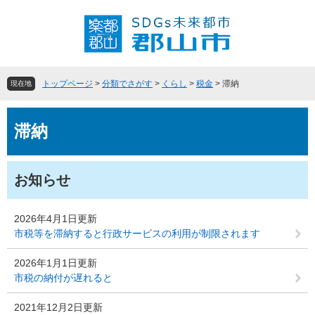
ペ
メ
ー
ニ
ジ
ュ
の
ー
先
を
頭
飛
トップページ
>
分類でさがす
>
くらし
>
税金
>
滞納
現在地
で
ば
す
し
本
。
て
滞納
文
本
文
へ
お知らせ
2026年4月1日更新
市税等を滞納すると行政サービスの利用が制限されます
2026年1月1日更新
市税の納付が遅れると
2021年12月2日更新