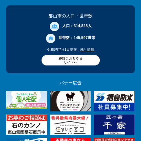
郡山市の人口
・世帯数
人口：
314,828人
世帯数：
145,597世帯
令和8年7月1日現在
統計情報
統計こおりやま
サイトへ
バナー広告