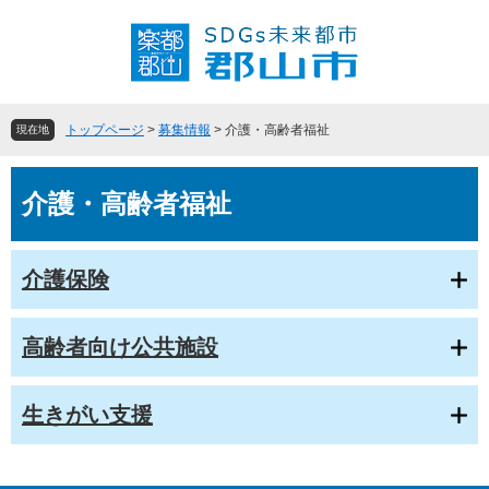
ペ
メ
ー
ニ
ジ
ュ
の
ー
先
を
頭
飛
トップページ
>
募集情報
>
介護・高齢者福祉
現在地
で
ば
す
し
本
。
て
介護・高齢者福祉
文
本
文
へ
介護保険
高齢者向け公共施設
生きがい支援