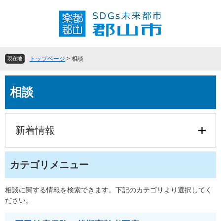
ペ
メ
ー
ニ
ジ
ュ
の
ー
先
を
頭
飛
トップページ
>
相談
現在地
で
ば
す
し
本
。
て
相談
文
本
文
へ
新着情報
カテゴリメニュー
相談に関する情報を検索できます。下記のカテゴリより選択してく
ださい。