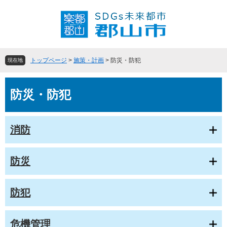
ペ
メ
ー
ニ
ジ
ュ
の
ー
先
を
頭
飛
トップページ
>
施策・計画
>
防災・防犯
現在地
で
ば
す
し
本
。
て
防災・防犯
文
本
文
へ
消防
防災
防犯
危機管理