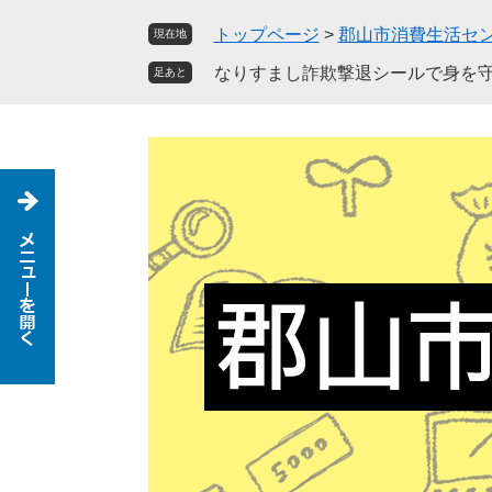
ペ
メ
トップページ
>
郡山市消費生活セ
現在地
ー
ニ
ジ
ュ
なりすまし詐欺撃退シールで身を
足あと
の
ー
先
を
頭
飛
で
ば
す
し
。
て
本
文
へ