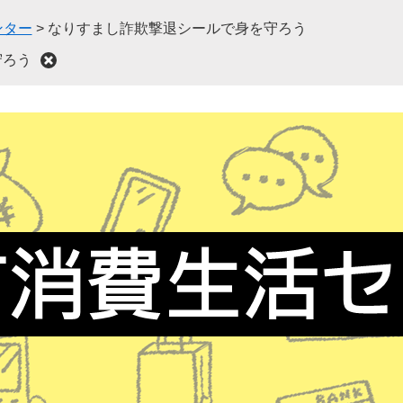
ンター
>
なりすまし詐欺撃退シールで身を守ろう
守ろう