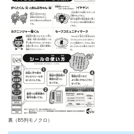
裏（B5判モノクロ）