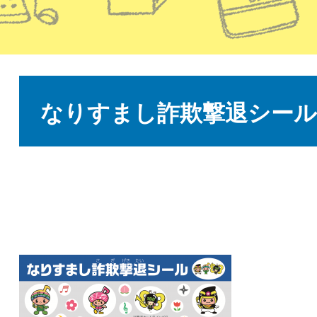
本
文
なりすまし詐欺撃退シール