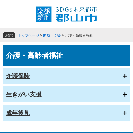
ペ
メ
ー
ニ
ジ
ュ
の
ー
先
を
頭
飛
トップページ
>
助成・支援
>
介護・高齢者福祉
現在地
で
ば
す
し
本
。
て
介護・高齢者福祉
文
本
文
へ
介護保険
生きがい支援
成年後見