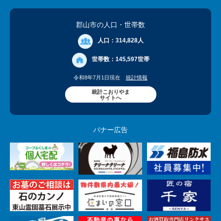
郡山市の人口
・世帯数
人口：
314,828人
世帯数：
145,597世帯
令和8年7月1日現在
統計情報
統計こおりやま
サイトへ
バナー広告