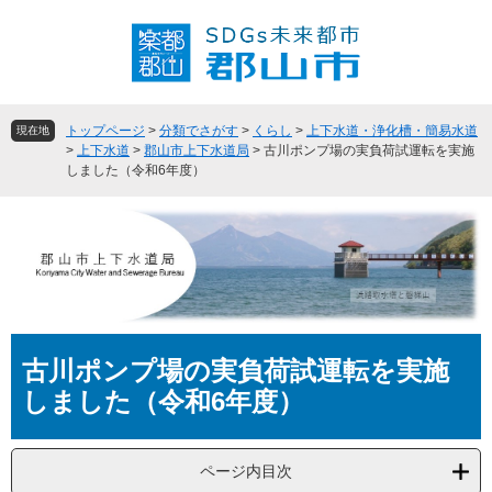
ペ
メ
ー
ニ
ジ
ュ
の
ー
先
を
頭
飛
トップページ
>
分類でさがす
>
くらし
>
上下水道・浄化槽・簡易水道
現在地
で
ば
>
上下水道
>
郡山市上下水道局
>
古川ポンプ場の実負荷試運転を実施
しました（令和6年度）
す
し
。
て
本
文
へ
本
古川ポンプ場の実負荷試運転を実施
文
しました（令和6年度）
ページ内目次