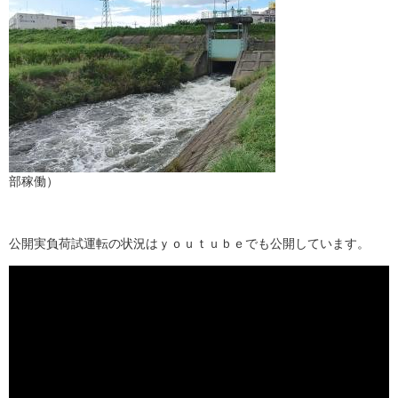
部稼働）
公開実負荷試運転の状況はｙｏｕｔｕｂｅでも公開しています。