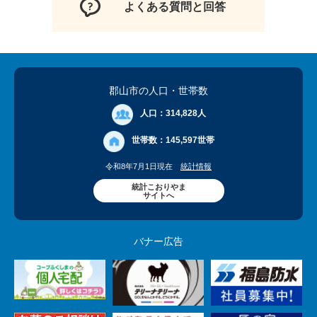
よくある質問と回答
郡山市の人口
・世帯数
人口：
314,828人
世帯数：
145,597世帯
令和8年7月1日現在
統計情報
統計こおりやま
サイトへ
バナー広告