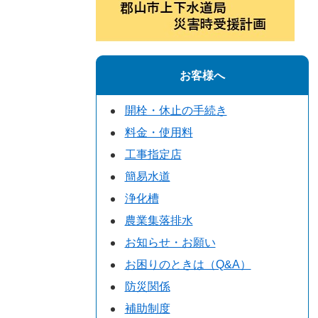
お客様へ
開栓・休止の手続き
料金・使用料
工事指定店
簡易水道
浄化槽
農業集落排水
お知らせ・お願い
お困りのときは（Q&A）
防災関係
補助制度