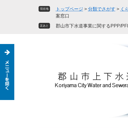
ペ
メ
トップページ
>
分類でさがす
>
く
現在地
ー
ニ
案窓口
ジ
ュ
の
ー
郡山市下水道事業に関するPPP/PF
足あと
先
を
頭
飛
で
ば
す
し
。
て
本
文
へ