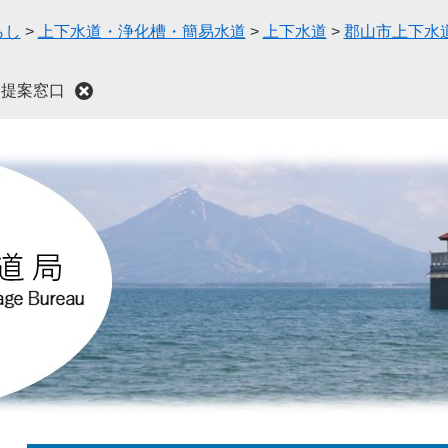
らし
>
上下水道・浄化槽・簡易水道
>
上下水道
>
郡山市上下水
I提案窓口