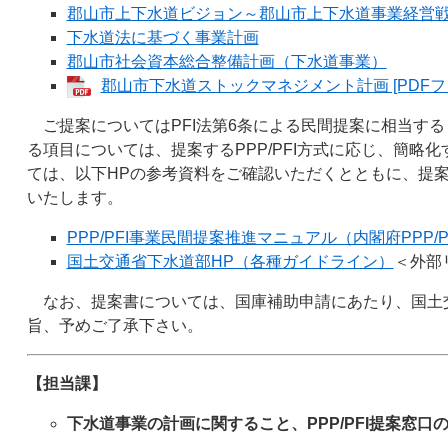
郡山市上下水道ビジョン～郡山市上下水道事業経営
下水道法に基づく事業計画
郡山市社会資本総合整備計画（下水道事業）
郡山市下水道ストックマネジメント計画 [PDFファ
ご提案についてはPFI法第6条による民間提案に相当す
る項目については、提案するPPP/PFI方式に応じ、簡略
ては、以下HPの参考資料をご確認いただくとともに、提
いたします。
PPP/PFI事業民間提案推進マニュアル（内閣府PPP/P
国土交通省下水道部HP（各種ガイドライン）
＜外部
なお、提案書については、国庫補助申請にあたり、国土
旨、予めご了承下さい。
【担当課】
下水道事業の計​画に関すること、PPP/PFI提案窓