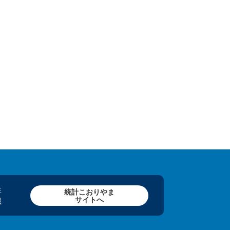
在
統計こおりやま
サイトへ
報