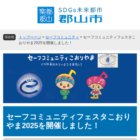
ペ
メ
ー
ニ
ジ
ュ
の
ー
先
を
頭
飛
トップページ
>
セーフコミュニティ
>
セーフコミュニティフェスタこ
現在地
で
ば
おりやま2025を開催しました！
す
し
。
て
本
文
へ
本
セーフコミュニティフェスタこおり
文
やま2025を開催しました！