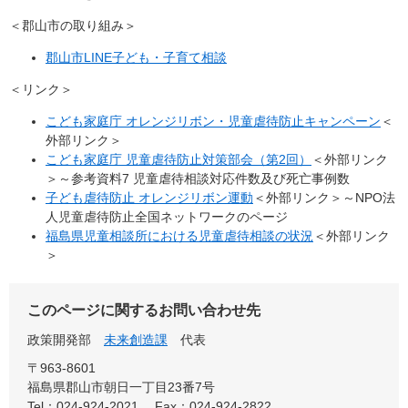
＜郡山市の取り組み＞
郡山市LINE子ども・子育て相談
＜リンク＞
こども家庭庁 オレンジリボン・児童虐待防止キャンペーン
＜
外部リンク＞
こども家庭庁 児童虐待防止対策部会（第2回）
＜外部リンク
＞
～参考資料7 児童虐待相談対応件数及び死亡事例数
子ども虐待防止 オレンジリボン運動
＜外部リンク＞
～NPO法
人児童虐待防止全国ネットワークのページ
福島県児童相談所における児童虐待相談の状況
＜外部リンク
＞
このページに関するお問い合わせ先
政策開発部
未来創造課
代表
〒963-8601
福島県郡山市朝日一丁目23番7号
Tel：024-924-2021
Fax：024-924-2822