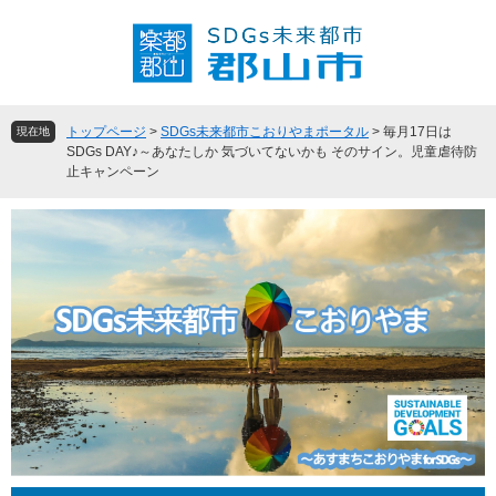
ペ
メ
ー
ニ
ジ
ュ
の
ー
先
を
頭
飛
トップページ
>
SDGs未来都市こおりやまポータル
>
毎月17日は
現在地
で
ば
SDGs DAY♪～あなたしか 気づいてないかも そのサイン。児童虐待防
止キャンペーン
す
し
。
て
本
文
へ