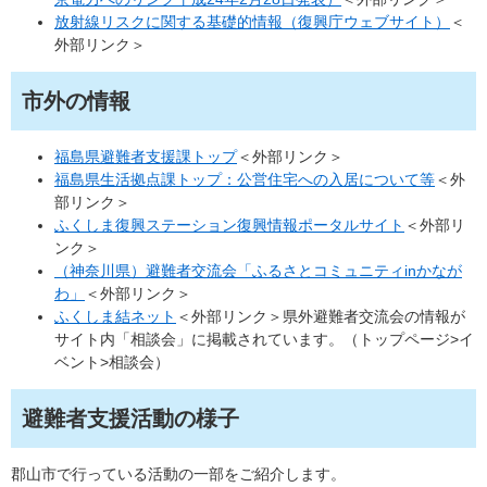
放射線リスクに関する基礎的情報（復興庁ウェブサイト）
＜
外部リンク＞
市外の情報
福島県避難者支援課トップ
＜外部リンク＞
福島県生活拠点課トップ：公営住宅への入居について等
＜外
部リンク＞
ふくしま復興ステーション復興情報ポータルサイト
＜外部リ
ンク＞
（神奈川県）避難者交流会「ふるさとコミュニティinかなが
わ」
＜外部リンク＞
ふくしま結ネット
＜外部リンク＞
県外避難者交流会の情報が
サイト内「相談会」に掲載されています。（トップページ>イ
ベント>相談会）
避難者支援活動の様子
郡山市で行っている活動の一部をご紹介します。