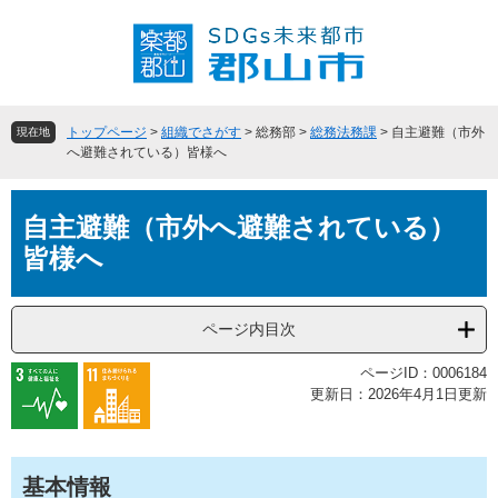
ペ
メ
ー
ニ
ジ
ュ
の
ー
先
を
頭
飛
トップページ
>
組織でさがす
>
総務部
>
総務法務課
>
自主避難（市外
現在地
で
ば
へ避難されている）皆様へ
す
し
。
て
本
本
自主避難（市外へ避難されている）
文
文
皆様へ
へ
ページ内目次
ページID：0006184
更新日：2026年4月1日更新
基本情報