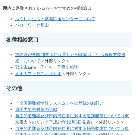
県内
に避難されている方へおすすめの相談窓口
ふくしま生活・就職応援センターについて
ハローワーク郡山
各種相談窓口
福島県が全国26箇所に設置した相談窓口「生活再建支援拠
点」について
＜外部リンク＞
郡山市Line・
子ども・子育て相談
ままカフェ＠こおりやま
＜外部リンク＞
その他
「全国避難者情報システム」への登録のお願い
原子力災害対策の記録
自主的避難者及び市内滞在者に対する追加賠償について（東
京電力へのリンク平成24年12月5日発表）
＜外部リンク＞
自主的避難者及び市内在住者に対する損害賠償について（東
京電力へのリンク平成24年2月28日発表）
＜外部リンク＞