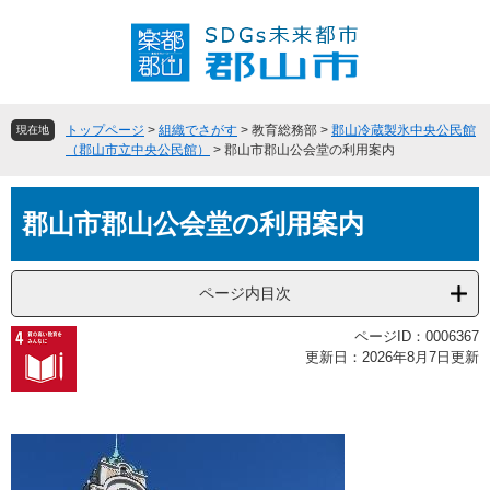
ペ
メ
ー
ニ
ジ
ュ
の
ー
先
を
頭
飛
トップページ
>
組織でさがす
>
教育総務部
>
郡山冷蔵製氷中央公民館
現在地
で
ば
（郡山市立中央公民館）
>
郡山市郡山公会堂の利用案内
す
し
。
て
本
本
郡山市郡山公会堂の利用案内
文
文
へ
ページ内目次
ページID：0006367
更新日：2026年8月7日更新