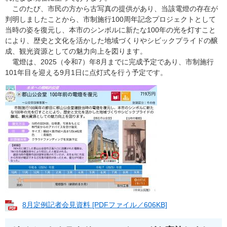
このたび、市民の方から古写真の提供があり、当該電燈の存在が
判明しましたことから、市制施行100周年記念プロジェクトとして
当時の姿を復元し、本市のシンボルに新たな100年の光を灯すこと
により、歴史と文化を活かした地域づくりやシビックプライドの醸
成、観光資源としての魅力向上を図ります。
電燈は、2025（令和7）年8月までに完成予定であり、市制施行
101年目を迎える9月1日に点灯式を行う予定です。
8月定例記者会見資料 [PDFファイル／606KB]