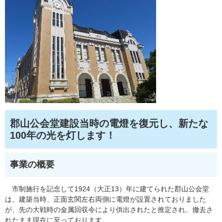
郡山公会堂建設当時の電燈を復元し、新たな
100年の光を灯します！
事業の概要
市制施行を記念して1924（大正13）年に建てられた郡山公会堂
は、建築当時、正面玄関左右両側に電燈が設置されておりました
が、先の大戦時の金属回収令により供出されたと推定され、撤去さ
れたまま現在に至っております。