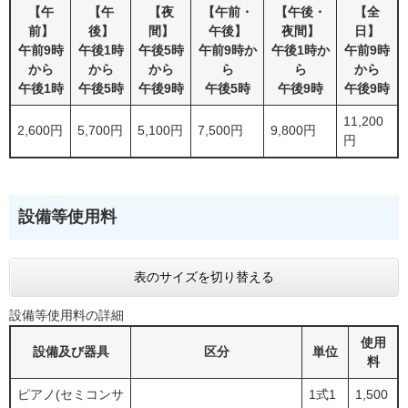
【午
【午
【夜
【午前・
【午後・
【全
前】
後】
間】
午後】
夜間】
日】
午前9時
午後1時
午後5時
午前9時か
午後1時か
午前9時
から
から
から
ら
ら
から
午後1時
午後5時
午後9時
午後5時
午後9時
午後9時
11,200
2,600円
5,700円
5,100円
7,500円
9,800円
円
設備等使用料
表のサイズを切り替える
設備等使用料の詳細
使用
設備及び器具
区分
単位
料
ピアノ(セミコンサ
1式1
1,500