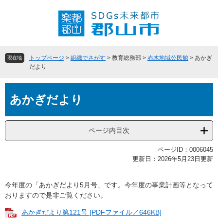
ペ
メ
ー
ニ
ジ
ュ
の
ー
先
を
頭
飛
トップページ
>
組織でさがす
>
教育総務部
>
赤木地域公民館
>
あかぎ
現在地
で
ば
だより
す
し
。
て
本
本
あかぎだより
文
文
へ
ページ内目次
ページID：0006045
更新日：2026年5月23日更新
今年度の「あかぎだより5月号」です。今年度の事業計画等となって
おりますので是非ご覧ください。
あかぎだより第121号 [PDFファイル／646KB]