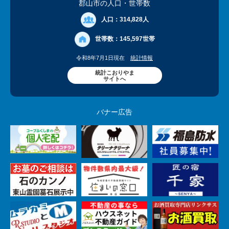
郡山市の人口
・世帯数
人口：
314,828人
世帯数：
145,597世帯
令和8年7月1日現在
統計情報
統計こおりやま
サイトへ
バナー広告