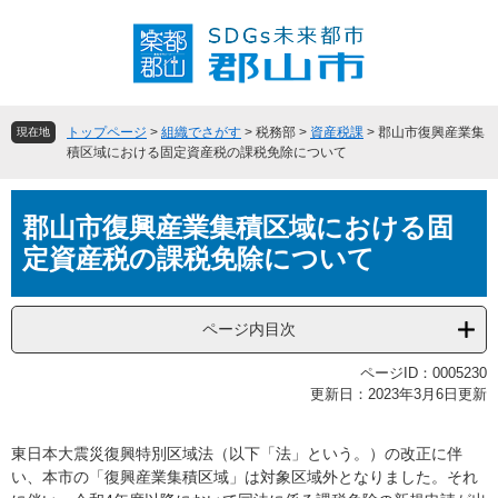
ペ
メ
ー
ニ
ジ
ュ
の
ー
先
を
頭
飛
トップページ
>
組織でさがす
>
税務部
>
資産税課
>
郡山市復興産業集
現在地
で
ば
積区域における固定資産税の課税免除について
す
し
。
て
本
本
郡山市復興産業集積区域における固
文
文
定資産税の課税免除について
へ
ページ内目次
ページID：0005230
更新日：2023年3月6日更新
東日本大震災復興特別区域法（以下「法」という。）の改正に伴
い、本市の「復興産業集積区域」は対象区域外となりました。それ