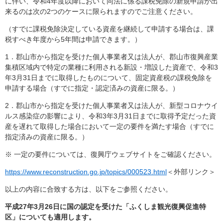
に伴い、令和4年度以降において同法に係る課税免除の新規申請が出
来るのは次の2つのケースに限られますのでご注意ください。
（すでに課税免除決定している資産を継続して申請する場合は、課
税すべき年度から5年間は申請できます。）
1．郡山市から指定を受けた個人事業者又は法人が、郡山市復興産業
集積区域内で特定の業種に利用される新設・増設した資産で、令和3
年3月31日までに取得したものについて、固定資産税の課税免除を
申請する場合（すでに指定・認定済みの資産に限る。）
2．郡山市から指定を受けた個人事業者又は法人が、新型コロナウイ
ルス感染症の影響により、令和3年3月31日までに取得予定だった資
産を遅れて取得した場合において一定の要件を満たす場合（すでに
指定済みの資産に限る。）
※ 一定の要件については、復興庁ウェブサイトをご確認ください。
https://www.reconstruction.go.jp/topics/000523.html
＜外部リンク＞
以上の内容に合致する方は、以下をご参照ください。
平成27年3月26日に国の認定を受けた「ふくしま観光復興促進特
区」についても適用します。