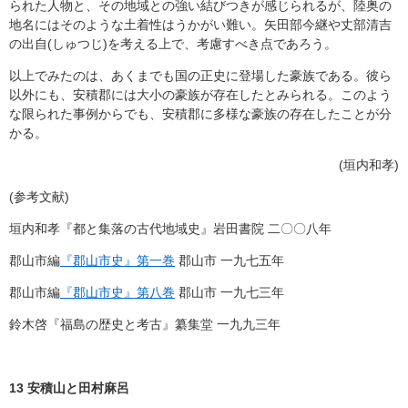
られた人物と、その地域との強い結びつきが感じられるが、陸奥の
地名にはそのような土着性はうかがい難い。矢田部今継や丈部清吉
の出自(しゅつじ)を考える上で、考慮すべき点であろう。
以上でみたのは、あくまでも国の正史に登場した豪族である。彼ら
以外にも、安積郡には大小の豪族が存在したとみられる。このよう
な限られた事例からでも、安積郡に多様な豪族の存在したことが分
かる。
(垣内和孝)
(参考文献)
垣内和孝『都と集落の古代地域史』岩田書院 二〇〇八年
郡山市編
『郡山市史』第一巻
郡山市 一九七五年
郡山市編
『郡山市史』第八巻
郡山市 一九七三年
鈴木啓『福島の歴史と考古』纂集堂 一九九三年
13
安積山と田村麻呂