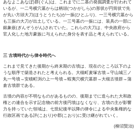
あなよこあなぼ)群(ぐん)は、これまでに二基の発掘調査が行われて
いるが、一二号横穴墓からは柄頭(つかがしら)の形状が円筒状で先
が丸い方頭大刀(ほうとうたち)が一振(ひとふり)、一三号横穴墓から
も三振の大刀が出土している。一三号墓の一振には、装具の一部に
銀象嵌(ぎんぞうがん)されていた。これらの大刀は、中央政府から
官人化した地方豪族に与えられた身分を表す品と考えられている。
三 古墳時代から律令時代へ
これまで見てきた後期から終末期の古墳は、現在のところ以下のよ
うな順序で築造されたと考えられる。大槻町麦塚古墳→守山城三ノ
丸一号墳→安積町渕の上一号墳→蝦夷穴横穴墓群→大槻古墳群→蒲
倉古墳群である。
古墳の内容が不明なものがあるものの、後期までに造られた大和政
権との連合を示す記念物の前方後円墳はなくなり、古墳の主が影響
力を持っていた領域は、七世紀後半以降の律令による中央集権的な
行政区画である評(こおり)や郡(こおり)に受け継がれていく。
(柳沼賢治)