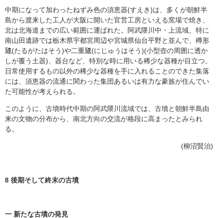
中期になって加わったねずみ色の須恵器(すえき)は、多くが朝鮮半
島から渡来した工人が大阪に開いた官営工房といえる窯場で焼き、
北は北海道までの広い範囲に運ばれた。阿武隈川中・上流域、特に
南山田遺跡では栃木県宇都宮周辺や宮城県仙台平野と並んで、樽形
𤭯(たるがたはそう)や二重𤭯(にじゅうはそう)(小型壺の周囲に透か
しが覆う土器)、器台など、特別な時に用いる稀少な器種が目立つ。
日常使用するもの以外の稀少な器種を手に入れることのできた集落
には、須恵器の流通に関わった集団あるいは有力な豪族が住んでい
た可能性が考えられる。
このように、古墳時代中期の阿武隈川流域では、古墳と朝鮮半島由
来の文物の分布から、南北方向の交流が格段に高まったとみられ
る。
(柳沼賢治)
8 後期そして終末の古墳
一 新たな古墳の発見