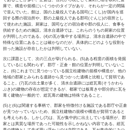
庫で、構造や規模にいくつかのタイプがあり、それらが一定の間隔
で並んでいた。館は、国の上級役人である国司(こくし)が国内を巡
回する際の宿泊所や、郡の上級役人である郡司(ぐんじ)の宿所とし
て使われた施設。厨家は、国司などの宿泊者や郡の役人に、食事を
供給するための施設。清水台遺跡では、これらのうちの厨家の位置
が判明したのである。(4)の瓦が集中する場所は、清水台遺跡の中で
特殊な位置にあることは確かなのだが、具体的にどのような役割を
担った施設が存在したかは判明していない。
次に課題として、次の三点が挙げられる。(5)ある程度の面積を発掘
しているにも関わらず、郡庁・正倉・館の位置が判明していないこ
と。(6)これまでに見つかっている掘立柱建物の規模や構造が、他の
地域の郡家とみられる遺跡から見つかった遺構と比較して貧弱であ
ること。(7)瓦の出土量が多く、清水台遺跡には総瓦葺(そうかわら
ぶき)の建物の存在が想定できるが、都家では板葺きや部分的に瓦を
葺く建物が一般的で、総瓦葺の建物は特殊であること。
(5)と(6)は関連する事柄で、郡家を特徴付ける施設である郡庁や正倉
が見つかっていないため、掘立柱建物の規模や構造が貧弱であると
も考えられる。しかし(7)は、瓦が集中的に出土している場所が、郡
家とは異質な場所であった可能性を示しかねない内容である。総瓦
葺の建物として先ず思い浮かぶのは寺院である。瓦が集中的にみつ