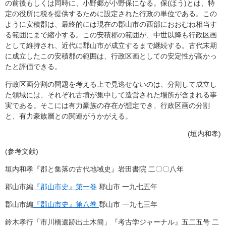
の前後もしくは同時に、小野郷が小野保になる。保(ほう)とは、特
定の役所に税を提供するために設定された行政の単位である。この
ように安積郡は、最終的には現在の郡山市の西部におおむね相当す
る範囲にまで縮小する。この安積郡の範囲が、中世以降も行政区画
として維持され、近代に郡山市が成立するまで継続する。古代末期
に成立したこの安積郡の範囲は、行政区画としての安定性が高かっ
たと評価できる。
行政区画分割の問題を考える上で見逃せないのは、分割して成立し
た領域には、それぞれ古墳が集中して造営された場所が含まれる事
実である。そこには有力豪族の存在が想定でき、行政区画の分割
と、有力豪族層との関連がうかがえる。
(垣内和孝)
(参考文献)
垣内和孝『郡と集落の古代地域史』岩田書院 二〇〇八年
郡山市編
『郡山市史』第一巻
郡山市 一九七五年
郡山市編
『郡山市史』第八巻
郡山市 一九七三年
鈴木孝行「市川橋遺跡出土木簡」『考古学ジャーナル』五二五号 二