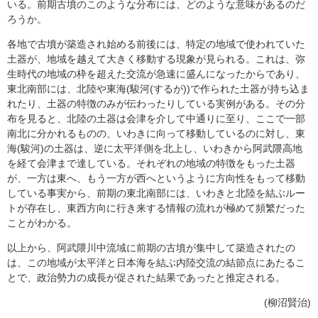
いる。前期古墳のこのような分布には、どのような意味があるのだ
ろうか。
各地で古墳が築造され始める前後には、特定の地域で使われていた
土器が、地域を越えて大きく移動する現象が見られる。これは、弥
生時代の地域の枠を超えた交流が急速に盛んになったからであり、
東北南部には、北陸や東海(駿河(するが))で作られた土器が持ち込ま
れたり、土器の特徴のみが伝わったりしている実例がある。その分
布を見ると、北陸の土器は会津を介して中通りに至り、ここで一部
南北に分かれるものの、いわきに向って移動しているのに対し、東
海(駿河)の土器は、逆に太平洋側を北上し、いわきから阿武隈高地
を経て会津まで達している。それぞれの地域の特徴をもった土器
が、一方は東へ、もう一方が西へというように方向性をもって移動
している事実から、前期の東北南部には、いわきと北陸を結ぶルー
トが存在し、東西方向に行き来する情報の流れが極めて頻繁だった
ことがわかる。
以上から、阿武隈川中流域に前期の古墳が集中して築造されたの
は、この地域が太平洋と日本海を結ぶ内陸交流の結節点にあたるこ
とで、政治勢力の成長が促された結果であったと推定される。
(柳沼賢治)