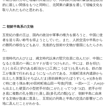
的に親しい関係をもつと同時に、北関東の豪族を通して埴輪文化を
取り入れたものと思われる。
二 朝鮮半島系の文物
五世紀の倭の王は、国内の政治や軍事の権力を握ろうと、中国に使
者を送り高い称号を得ようとしていた。また、人的交流や半島から
の難民の移住などもあり、先進的な技術や文物が倭国にもたらされ
た。
古墳時代の人びとは、縄文時代以来の竪穴住居に住んだが、中期に
なると住居の一画にカマドが造りつけられた。中には、鉄を叩(た
た)く台石と炉のある鍛冶(かじ)工房(こうぼう)も見られる。鉄の加
工が集落で行われるようになったのである。大槻町清水内遺跡から
出土した算盤玉(そろばんだま)形紡錘車(がたぼうすいしゃ)(糸を紡
ぐ時に使う弾み車)や田村町南山田一号墳(円墳、一四×一三・八m)か
ら出土した硬質の小型把手付壺(こがたとってつきつぼ)、把手が付
き底に複数の孔を開けた蒸し器(多孔式の甑)など、朝鮮半島に由来
する文物が急速に普及し、五世紀の列島と半島の交流の影響がこの
地に及んだことがわかる。