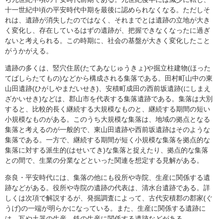
十一世紀中頃の平安時代中期を最後に認められなくなる。ただしそ
れは、遺跡が消失したのではなく、それまでとは遺跡の立地が大き
く変化し、存在しているはずの遺跡が、把握できなくなったに過ぎ
ないと考えられる。この時期に、社会の基盤が大きく変化したこと
がうかがえる。
遺跡の多くは、竪穴住居(たてあなじゅうきょ)や掘立柱建物(ほった
てばしらたてもの)などから構成される集落である。田村町山中の東
山田遺跡(ひがしやまだいせき)、安積町成田の西前坂遺跡(にしまえ
ざかいせき)などは、郡山市を代表する集落遺跡である。集落は大別
すると、比較的長く継続する大規模なものと、継続する期間の短い
小規模なものがある。このうち大規模な集落は、地域の拠点となる
集落と考えるのが一般的で、東山田遺跡や西前坂遺跡はそのような
集落である。一方で、継続する期間が短く小規模な集落を拠点的な
集落に対する派生的(はせいてき)な集落と捉えたり、拠点的な集落
との間で、生業の分業などといった関連を想定する見解がある。
奈良・平安時代には、集落の他にも役所や寺院、生産に関係する遺
跡などがある。役所や寺院の遺跡の代表は、清水台遺跡である。詳
しくは次項で解説するが、発掘調査によって、古代安積郡の郡家(ぐ
うげ)の一端が明らかになっている。また、生産に関係する遺跡に
は、瓦や土器の生産、鉄の生産に関係する遺跡などがある。