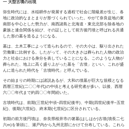
一 大型古墳の出現
弥生時代には、水稲耕作が発展する過程で社会に階級差が生じ、各
地に政治的なまとまりが形づくられていった。やがて奈良盆地の東
南部を中心とした勢力が、南西諸島と北海道・東北北部を除各地の
豪族と連合関係を結び、その証しとして前方後円墳と呼ばれる共通
した形の墓を造るようになる。
墓は、土木工事によって造られるので、その大小は、駆り出された
労働量に比例する。したがって、その大きさは葬られた人物の政治
力と社会における身分を表していることになる。このような人物が
葬られた、地上に高く盛り上がった墓を「古墳」といい、これが盛
んに造られた時代を「古墳時代」と呼んでいる。
その始まりの時期には諸説あるが、大和の墳墓が巨大な規模となる
西暦三世紀(二〇〇年代)の中頃と考える研究者が多い。以後、西暦
六〇〇年代まで約四〇〇年間続いた。
古墳時代は、前期(三世紀中頃~四世紀後半)、中期(四世紀後半~五世
紀)、後期(六世紀)、終末期(七世紀)に区分されている。
初期の前方後円墳は、奈良県桜井市の箸墓(はしはか)古墳(墳長二七
六m)を筆頭に、瀬戸内から九州北部にかけて分布している。これら