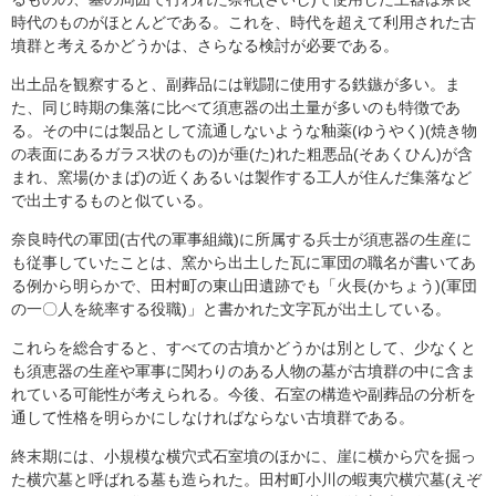
時代のものがほとんどである。これを、時代を超えて利用された古
墳群と考えるかどうかは、さらなる検討が必要である。
出土品を観察すると、副葬品には戦闘に使用する鉄鏃が多い。ま
た、同じ時期の集落に比べて須恵器の出土量が多いのも特徴であ
る。その中には製品として流通しないような釉薬(ゆうやく)(焼き物
の表面にあるガラス状のもの)が垂(た)れた粗悪品(そあくひん)が含
まれ、窯場(かまば)の近くあるいは製作する工人が住んだ集落など
で出土するものと似ている。
奈良時代の軍団(古代の軍事組織)に所属する兵士が須恵器の生産に
も従事していたことは、窯から出土した瓦に軍団の職名が書いてあ
る例から明らかで、田村町の東山田遺跡でも「火長(かちょう)(軍団
の一〇人を統率する役職)」と書かれた文字瓦が出土している。
これらを総合すると、すべての古墳かどうかは別として、少なくと
も須恵器の生産や軍事に関わりのある人物の墓が古墳群の中に含ま
れている可能性が考えられる。今後、石室の構造や副葬品の分析を
通して性格を明らかにしなければならない古墳群である。
終末期には、小規模な横穴式石室墳のほかに、崖に横から穴を掘っ
た横穴墓と呼ばれる墓も造られた。田村町小川の蝦夷穴横穴墓(えぞ