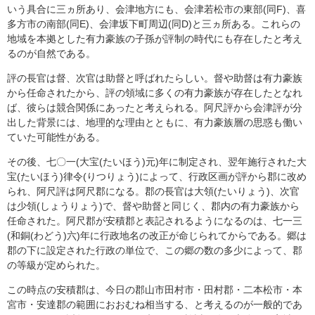
いう具合に三ヵ所あり、会津地方にも、会津若松市の東部(同F)、喜
多方市の南部(同E)、会津坂下町周辺(同D)と三ヵ所ある。これらの
地域を本拠とした有力豪族の子孫が評制の時代にも存在したと考え
るのが自然である。
評の長官は督、次官は助督と呼ばれたらしい。督や助督は有力豪族
から任命されたから、評の領域に多くの有力豪族が存在したとなれ
ば、彼らは競合関係にあったと考えられる。阿尺評から会津評が分
出した背景には、地理的な理由とともに、有力豪族層の思惑も働い
ていた可能性がある。
その後、七〇一(大宝(たいほう)元)年に制定され、翌年施行された大
宝(たいほう)律令(りつりょう)によって、行政区画が評から郡に改め
られ、阿尺評は阿尺郡になる。郡の長官は大領(たいりょう)、次官
は少領(しょうりょう)で、督や助督と同じく、郡内の有力豪族から
任命された。阿尺郡が安積郡と表記されるようになるのは、七一三
(和銅(わどう)六)年に行政地名の改正が命じられてからである。郷は
郡の下に設定された行政の単位で、この郷の数の多少によって、郡
の等級が定められた。
この時点の安積郡は、今日の郡山市田村市・田村郡・二本松市・本
宮市・安達郡の範囲におおむね相当する、と考えるのが一般的であ