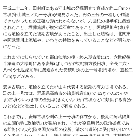
平成二十二年、田村町にある守山城の発掘調査で直径が約二〇mの
古墳(守山城三ノ丸一号墳)が発見された。円の三分の一程しか確認
できなかったため正確な形はわからないが、六世紀の後半頃に築造
されたこと、埋葬施設が横穴式石室であること、阿武隈川右(東)岸
にも埴輪を立てた後期古墳があったこと、出土した埴輪は、北関東
や阿武隈川上流域や、いわきの特徴をもっていることなどが明らか
になった。
これまでに知られていた郡山盆地の後・終末期古墳には、六世紀後
半築造の大槻町にある麦塚(ばくづか)古墳(前方後円墳、全長二六・
八m)や七世紀前半に築造された安積町渕の上一号墳(円墳か、直径二
〇m)などがある。
麦塚古墳は、埴輪を立てた郡山を代表する後期の有力古墳である。
渕の上一号墳は、群馬県高崎市の綿貫観音山(わたぬきかんのんや
ま)古墳やいわき市の金冠塚(きんかんづか)古墳などに類似する冑(か
ぶと)などが出土していることで有名である。
これまでは、麦塚古墳や渕の上一号墳の存在から、後期に阿武隈川
の左(西)岸に政治勢力が集約され、それが奈良時代の政治拠点であ
る郡衙(ぐんが)(陸奥国安積郡の役所、清水台遺跡)に受け継がれてい
くと考えられた。しかし、守山城三ノ丸一号墳の発見で、古墳時代