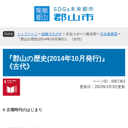
ペ
メ
ー
ニ
ジ
ュ
の
ー
先
を
頭
飛
トップページ
>
組織でさがす
>
文化スポーツ観光部
>
文化振興課
>
現在地
で
ば
『郡山の歴史(2014年10月発行)』 《古代》
す
し
。
て
本
本
『郡山の歴史(2014年10月発行)』
文
文
《古代》
へ
ページID：0067363
更新日：2023年3月3日更新
6 古墳時代のはじまり