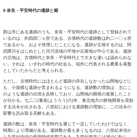
9 奈良・平安時代の遺跡と郷
郡山市にある遺跡のうち、奈良・平安時代の遺跡として登録されて
いるのは、約四四〇ヵ所である。古墳時代の遺跡数は約二一〇ヵ所
であるから、およそ倍増したことになる。遺跡が立地するのは、阿
武隈川をはじめとした河川流域の平地や丘陵地が中心である。遺跡
の立地は、古墳時代と奈良・平安時代とで大きな違いは認められな
い。それは、いずれの時代の社会も、稲作に代表される農業を基盤
としていたからだと考えられる。
ただし、古墳時代にはほとんど遺跡の存在しなかった山間地などに
も、小規模な遺跡が営まれるようになる。遺跡数の増加は、主にこ
のような遺跡の出現を反映しており、山間地の開発の進展したこと
が分かる。七二二(養老(ようろう)六)年、東北地方の耕地開発を奨励
する法令が出される。八世紀における遺跡数の増加に、この法令の
影響を読み取る見解もある。
遺跡の数は、奈良・平安時代を通じて一定していたわけではなく、
時期により増減がある。遺跡数が最も多くなるのは、八世紀末頃か
ら九世紀中頃の平安時代前期である。九世紀後半には減少に転じ、