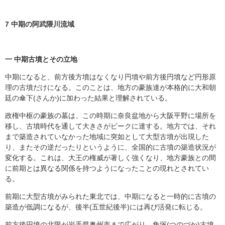
7
中期の阿武隈川流域
一 中期古墳とその立地
中期になると、前方後方墳はなくなり円墳や前方後円墳など円形原
理の古墳だけになる。このことは、地方の豪族達が本格的に大和朝
廷の傘下(さんか)に加わった結果と理解されている。
政権中枢の豪族の墓は、この時期に奈良盆地から大阪平野に場所を
移し、古墳時代を通して大きさがピークに達する。地方では、それ
まで築造されていなかった地域に突如として大型古墳が出現した
り、またその逆だったりというように、全国的に古墳の築造状況が
変化する。これは、大王の権威が著しく強くなり、地方豪族との間
に前期とは異なる関係を持つようになったことの現れとされてい
る。
前期に大型古墳がみられた東北では、中期になると一時的に古墳の
築造が低調になるが、後半(五世紀後半)には再び活発に転じる。
前方後円墳の北限が岩手県奥州市まで広がり、角塚(つのづか)古墳