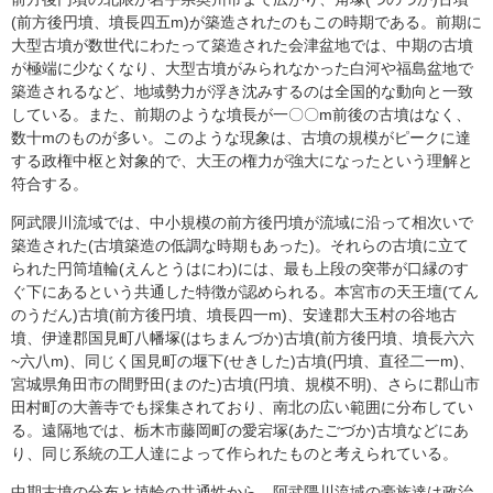
(前方後円墳、墳長四五m)が築造されたのもこの時期である。前期に
大型古墳が数世代にわたって築造された会津盆地では、中期の古墳
が極端に少なくなり、大型古墳がみられなかった白河や福島盆地で
築造されるなど、地域勢力が浮き沈みするのは全国的な動向と一致
している。また、前期のような墳長が一〇〇m前後の古墳はなく、
数十mのものが多い。このような現象は、古墳の規模がピークに達
する政権中枢と対象的で、大王の権力が強大になったという理解と
符合する。
阿武隈川流域では、中小規模の前方後円墳が流域に沿って相次いで
築造された(古墳築造の低調な時期もあった)。それらの古墳に立て
られた円筒埴輪(えんとうはにわ)には、最も上段の突帯が口縁のす
ぐ下にあるという共通した特徴が認められる。本宮市の天王壇(てん
のうだん)古墳(前方後円墳、墳長四一m)、安達郡大玉村の谷地古
墳、伊達郡国見町八幡塚(はちまんづか)古墳(前方後円墳、墳長六六
~六八m)、同じく国見町の堰下(せきした)古墳(円墳、直径二一m)、
宮城県角田市の間野田(まのた)古墳(円墳、規模不明)、さらに郡山市
田村町の大善寺でも採集されており、南北の広い範囲に分布してい
る。遠隔地では、栃木市藤岡町の愛宕塚(あたごづか)古墳などにあ
り、同じ系統の工人達によって作られたものと考えられている。
中期古墳の分布と埴輪の共通性から、阿武隈川流域の豪族達は政治