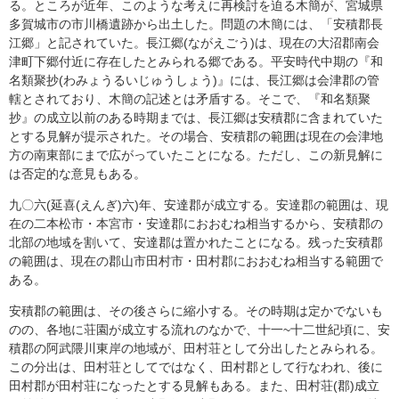
る。ところが近年、このような考えに再検討を迫る木簡が、宮城県
多賀城市の市川橋遺跡から出土した。問題の木簡には、「安積郡長
江郷」と記されていた。長江郷(ながえごう)は、現在の大沼郡南会
津町下郷付近に存在したとみられる郷である。平安時代中期の『和
名類聚抄(わみょうるいじゅうしょう)』には、長江郷は会津郡の管
轄とされており、木簡の記述とは矛盾する。そこで、『和名類聚
抄』の成立以前のある時期までは、長江郷は安積郡に含まれていた
とする見解が提示された。その場合、安積郡の範囲は現在の会津地
方の南東部にまで広がっていたことになる。ただし、この新見解に
は否定的な意見もある。
九〇六(延喜(えんぎ)六)年、安達郡が成立する。安達郡の範囲は、現
在の二本松市・本宮市・安達郡におおむね相当するから、安積郡の
北部の地域を割いて、安達郡は置かれたことになる。残った安積郡
の範囲は、現在の郡山市田村市・田村郡におおむね相当する範囲で
ある。
安積郡の範囲は、その後さらに縮小する。その時期は定かでないも
のの、各地に荘園が成立する流れのなかで、十一~十二世紀頃に、安
積郡の阿武隈川東岸の地域が、田村荘として分出したとみられる。
この分出は、田村荘としてではなく、田村郡として行なわれ、後に
田村郡が田村荘になったとする見解もある。また、田村荘(郡)成立