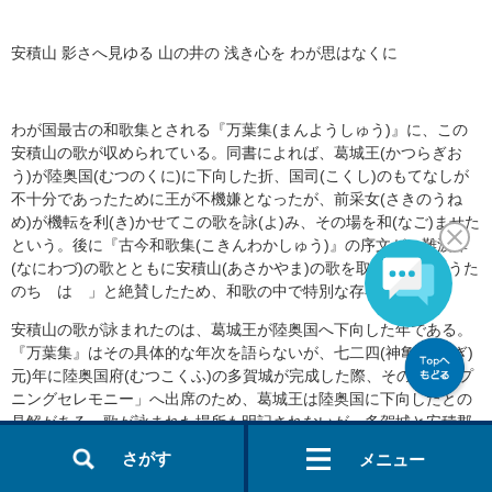
安積山 影さへ見ゆる 山の井の 浅き心を わが思はなくに
わが国最古の和歌集とされる『万葉集(まんようしゅう)』に、この
安積山の歌が収められている。同書によれば、葛城王(かつらぎお
う)が陸奥国(むつのくに)に下向した折、国司(こくし)のもてなしが
不十分であったために王が不機嫌となったが、前采女(さきのうね
め)が機転を利(き)かせてこの歌を詠(よ)み、その場を和(なご)ませた
という。後に『古今和歌集(こきんわかしゅう)』の序文が、難波津
(なにわづ)の歌とともに安積山(あさかやま)の歌を取り上げ、「うた
のちゝはゝ」と絶賛したため、和歌の中で特別な存在となる。
安積山の歌が詠まれたのは、葛城王が陸奥国へ下向した年である。
『万葉集』はその具体的な年次を語らないが、七二四(神亀(じんぎ)
元)年に陸奥国府(むつこくふ)の多賀城が完成した際、その「オープ
ニングセレモニー」へ出席のため、葛城王は陸奥国に下向したとの
見解がある。歌が詠まれた場所も明記されないが、多賀城と安積郡
という二つの考え方がある。また、前采女は歌の作者ではなく、詠
さがす
メニュー
者として登場しており、安積山の歌そのものは、これ以前から存在
していたとの推定もある。その場合、安積山は都(みやこ)周辺に存