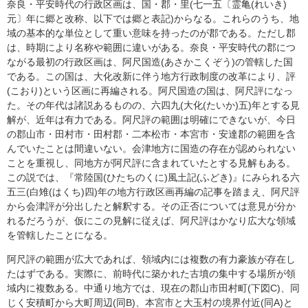
奈良・平安時代の行政区画は、国・郡・里(七一五〔霊亀(れいき)
元〕年に郷と改称、以下では郷と表記)からなる。これらのうち、地
域の基本的な単位として重い意味を持ったのが郡である。ただし郡
は、時期により名称や範囲に違いがある。奈良・平安時代の郡につ
ながる最初の行政区画は、阿尺国造(あさかこくぞう)の管轄した国
である。この国は、大化改新に伴う地方行政制度の改革により、評
(こおり)という区画に再編される。阿尺国造の国は、阿尺評になっ
た。その年代は諸説あるものの、六四九(大化(たいか)五)年とする見
解が、近年は有力である。阿尺評の範囲は明確にできないが、今日
の郡山市・田村市・田村郡・二本松市・本宮市・安達郡の範囲を含
んでいたことは間違いない。会津地方に国造の存在が認められない
ことを重視し、同地方が阿尺評に含まれていたとする見解もある。
この説では、『常陸国(ひたちのくに)風土記(ふどき)』にみられる六
五三(白雉(はくち)四)年の地方行政区画再編の記事を踏まえ、阿尺評
から会津評が分出したと解釈する。その正否については意見が分か
れるだろうが、仮にこの見解に従えば、阿尺評はかなり広大な領域
を管轄したことになる。
阿尺評の範囲が広大であれば、領域内には複数の有力豪族が存在し
たはずである。実際に、前時代に築かれた古墳の集中する場所が領
域内に複数ある。中通り地方では、現在の郡山市田村町(下図C)、同
じく安積町から大町周辺(同B)、本宮市と大玉村の境界付近(同A)と