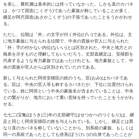
を表し、農民層は基本的には持っていなかった。しかも直のカバネ
は、かつて国造(こくぞう)であった豪族が称していることが多く、
継足が阿尺国造(あさかこくぞう)の子孫であったことをうかがわせ
る。
ただし、位階は「外」の文字が付く外位(げい)である。外位は、主
に地方豪族に与えられる位階で、中央の貴族や官人に与えられた
「外」字の付かない内位(ないい)とは区別された。中央と地方との
格差を示すものと理解してもいいだろう。丈部直継足は、安積郡を
代表するような有力豪族ではあったけれども、地方豪族として、中
央の貴族や官人からは区別されていたのである。
新しく与えられた阿倍安積臣の姓のうち、臣(おみ)はカバネであ
る。臣は、中央の官人等も称するカバネだが、下位に位置付けられ
ている。姓に阿倍という中央の豪族名が含まれていることは、中央
との繋がりが、地方において重い意味を持っていたことをうかがわ
せる。
七七二(宝亀(ほうき)三)年の丈部継守(はせつかべのつぐもり)は、継
足と同じく阿倍安積臣の姓を与えられている。しかし、継足とは異
なり直のカバネを称していないことから、別系統の豪族、もしくは
同一の系統であったとしても傍系(ぼうけい)の出身であったことが