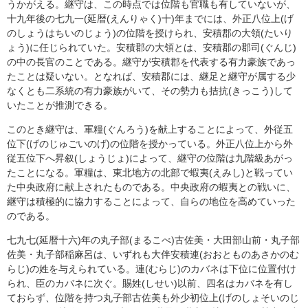
うかがえる。継守は、この時点では位階も官職も有していないが、
十九年後の七九一(延暦(えんりゃく)十)年までには、外正八位上(げ
のしょうはちいのじょう)の位階を授けられ、安積郡の大領(たいり
ょう)に任じられていた。安積郡の大領とは、安積郡の郡司(ぐんじ)
の中の長官のことである。継守が安積郡を代表する有力豪族であっ
たことは疑いない。となれば、安積郡には、継足と継守が属する少
なくとも二系統の有力豪族がいて、その勢力も拮抗(きっこう)して
いたことが推測できる。
このとき継守は、軍糧(ぐんろう)を献上することによって、外従五
位下(げのじゅごいのげ)の位階を授かっている。外正八位上から外
従五位下へ昇叙(しょうじょ)によって、継守の位階は九階級あがっ
たことになる。軍糧は、東北地方の北部で蝦夷(えみし)と戦ってい
た中央政府に献上されたものである。中央政府の蝦夷との戦いに、
継守は積極的に協力することによって、自らの地位を高めていった
のである。
七九七(延暦十六)年の丸子部(まるこべ)古佐美・大田部山前・丸子部
佐美・丸子部稲麻呂は、いずれも大伴安積連(おおとものあさかのむ
らじ)の姓を与えられている。連(むらじ)のカバネは下位に位置付け
られ、臣のカバネに次ぐ。賜姓(しせい)以前、四名はカバネを有し
ておらず、位階を持つ丸子部古佐美も外少初位上(げのしょそいのじ