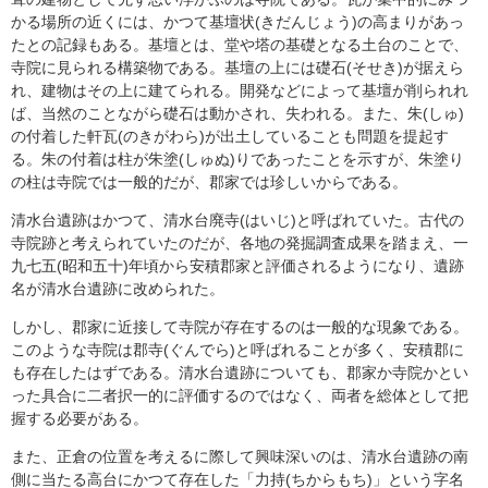
かる場所の近くには、かつて基壇状(きだんじょう)の高まりがあっ
たとの記録もある。基壇とは、堂や塔の基礎となる土台のことで、
寺院に見られる構築物である。基壇の上には礎石(そせき)が据えら
れ、建物はその上に建てられる。開発などによって基壇が削られれ
ば、当然のことながら礎石は動かされ、失われる。また、朱(しゅ)
の付着した軒瓦(のきがわら)が出土していることも問題を提起す
る。朱の付着は柱が朱塗(しゅぬ)りであったことを示すが、朱塗り
の柱は寺院では一般的だが、郡家では珍しいからである。
清水台遺跡はかつて、清水台廃寺(はいじ)と呼ばれていた。古代の
寺院跡と考えられていたのだが、各地の発掘調査成果を踏まえ、一
九七五(昭和五十)年頃から安積郡家と評価されるようになり、遺跡
名が清水台遺跡に改められた。
しかし、郡家に近接して寺院が存在するのは一般的な現象である。
このような寺院は郡寺(ぐんでら)と呼ばれることが多く、安積郡に
も存在したはずである。清水台遺跡についても、郡家か寺院かとい
った具合に二者択一的に評価するのではなく、両者を総体として把
握する必要がある。
また、正倉の位置を考えるに際して興味深いのは、清水台遺跡の南
側に当たる高台にかつて存在した「力持(ちからもち)」という字名