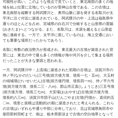
可能性が高い。このような視点で見ていくと、東北南部の多くの地
域を結ぶ位置に立地しているのが雷神山古墳である。この古墳は、
東北南部を縦断する阿武隈川と、奥羽山脈に源を発する名取川が太
平洋に注ぐ付近に築造されている。阿武隈川の中・上流は福島県中
通りのほとんどを占め、宮城県の白石川で分岐すると山形県の置賜
(おきたま)へとつながる。また、名取川は、水源を越えると山形盆
地に連絡する。一方で、太平洋に面しているのは、海上交通におい
ても重要な場所だったからであろう。
名取に有数の政治勢力が形成され、東北最大の古墳が築造された背
景には、東北の中で最も多くの情報が海や河川を介して集まる場所
だったことが大きな要因と思われる。
一方、阿武隈川中・上流域に築造された初期の古墳は、須賀川市の
仲ノ平(なかのだいら)三号墳(前方後方墳、墳長一七・五m)、大玉村
の傾城壇(けいせいだん)古墳(前方後円墳、墳長四一m)、仲ノ平六号
墳(前方後方墳、墳長二三・八m)、郡山市正直(しょうじき)三五号墳
(前方後方墳、墳長三七m)、大安場(おおやすば)古墳(前方後方墳、
墳長約八三m)、須賀川市団子山(だんごやま)古墳(円墳か、直径約五
〇m、墳形と規模は流動的)の順に築造されたと考えられる。これら
の古墳はいずれも中通り中部に分布しており、北は宮城県角田市や
柴田郡村田町まで、南は、栃木県那須まで古墳の空白地帯となって