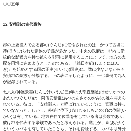
〇〇五年
12
安積郡の古代豪族
郡の上級役人である郡司(ぐんじ)に任命されたのは、かつて古墳に
葬(ほうむ)られた豪族の子孫が多かった。中央の政府は、郡内に伝
統的な影響力を持つ彼らを郡司に起用することによって、地方の支
配を円滑に進めようとしたのである。『続日本紀(しょくにほん
ぎ)』を始めとする国の正史(せいし)(国史)に、数は少ないながらも
安積郡の豪族が登場する。下の表に示したように、一〇事例で九人
が記録されている。
七六九(神護景雲(じんごけいうん)三)年の丈部直継足(はせつかべの
あたいつぐたり)は、阿倍安積臣(あべのあさかのおみ)の姓を与えら
れている。彼は、「安積郡人」と呼ばれているように、官職は持っ
ていなかった。しかし、外従七位下(げのじゅしちいのげ)の位階(い
かい)は有している。地方在住で位階を有している者は少数であり、
彼は郡を代表する豪族であったと考えられる。継足が、直(あたい)
というカバネを有していたことも、それを傍証する。カバネは身分