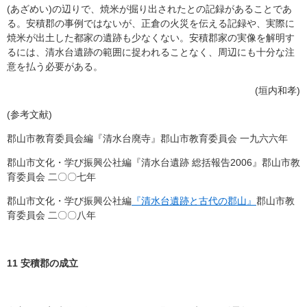
(あざめい)の辺りで、焼米が掘り出されたとの記録があることであ
る。安積郡の事例ではないが、正倉の火災を伝える記録や、実際に
焼米が出土した都家の遺跡も少なくない。安積郡家の実像を解明す
るには、清水台遺跡の範囲に捉われることなく、周辺にも十分な注
意を払う必要がある。
(垣内和孝)
(参考文献)
郡山市教育委員会編『清水台廃寺』郡山市教育委員会 一九六六年
郡山市文化・学び振興公社編『清水台遺跡 総括報告2006』郡山市教
育委員会 二〇〇七年
郡山市文化・学び振興公社編
『清水台遺跡と古代の郡山』
郡山市教
育委員会 二〇〇八年
11
安積郡の成立