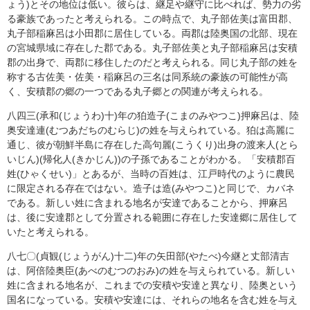
ょう)とその地位は低い。彼らは、継足や継守に比べれば、勢力の劣
る豪族であったと考えられる。この時点で、丸子部佐美は富田郡、
丸子部稲麻呂は小田郡に居住している。両郡は陸奥国の北部、現在
の宮城県域に存在した郡である。丸子部佐美と丸子部稲麻呂は安積
郡の出身で、両郡に移住したのだと考えられる。同じ丸子部の姓を
称する古佐美・佐美・稲麻呂の三名は同系統の豪族の可能性が高
く、安積郡の郷の一つである丸子郷との関連が考えられる。
八四三(承和(じょうわ)十)年の狛造子(こまのみやつこ)押麻呂は、陸
奥安達連(むつあだちのむらじ)の姓を与えられている。狛は高麗に
通じ、彼が朝鮮半島に存在した高句麗(こうくり)出身の渡来人(とら
いじん)(帰化人(きかじん))の子孫であることがわかる。「安積郡百
姓(ひゃくせい)」とあるが、当時の百姓は、江戸時代のように農民
に限定される存在ではない。造子は造(みやつこ)と同じで、カバネ
である。新しい姓に含まれる地名が安達であることから、押麻呂
は、後に安達郡として分置される範囲に存在した安達郷に居住して
いたと考えられる。
八七〇(貞観(じょうがん)十二)年の矢田部(やたべ)今継と丈部清吉
は、阿倍陸奥臣(あべのむつのおみ)の姓を与えられている。新しい
姓に含まれる地名が、これまでの安積や安達と異なり、陸奥という
国名になっている。安積や安達には、それらの地名を含む姓を与え