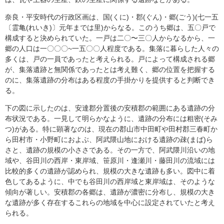
奈良・平安時代の行政区画は、国(くに)・郡(ぐん)・郷(ごう)(七一五
〔霊亀(れいき)〕元年までは里)からなる。このうち郷は、五〇戸で
構成すると決められていた。一戸は二〇〜三〇人からなるから、一
郷の人口は一〇〇〇~一五〇〇人程度である。集落に暮らした人々の
多くは、戸の一員であったと考えられる。戸によって構成される郷
が、集落遺跡と無関係であったとは考え難く、郷の位置を把握する
のに、集落遺跡の分布はある程度の手掛かりを提供すると判断でき
る。
下の図に示したのは、安達郡分置後の安積郡の範囲にある遺跡の分
布状況である。一見して明らかなように、遺跡の分布には粗密(そみ
つ)がある。特に顕著なのは、現在の郡山市中田町や田村郡三春町か
ら田村市・小野町におよぶ、阿武隈山地における遺跡の疎(まば)ら
さと、遺跡の規模の小ささである。その一方で、阿武隈川沿いの地
域や、谷田川の西岸・東岸域、笹原川・逢瀬川・藤田川の流域には
比較的多くの遺跡が認められ、規模の大きな遺跡も多い。図中に着
色してあるように、中でも谷田川の西岸域と東岸域は、そのような
傾向が著しい。安積郡の各郷は、遺跡が濃密に分布し、規模の大き
な遺跡が多く存在するこれらの地域を中心に設定されていたと考え
られる。