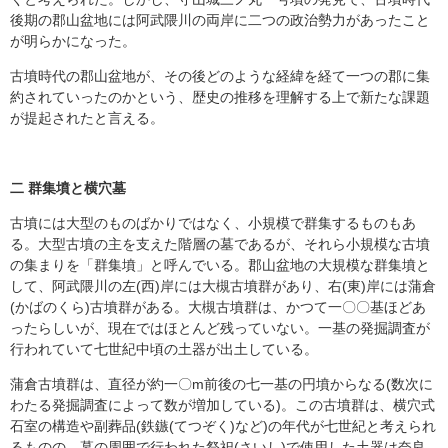
後期の郡山盆地には阿武隈川の両岸に二つの政治勢力があったこと
が明らかになった。
古墳時代の郡山盆地が、その後どのような経緯を経て一つの郡に集
約されていったのかという、歴史の推移を理解する上で新たな課題
が提起されたと言える。
二 群集墳と横穴墓
古墳には大型のものばかりではなく、小規模で群集するものもあ
る。大型古墳の主を支えた階層の墓であるが、それら小規模な古墳
の集まりを「群集墳」と呼んでいる。郡山盆地の大規模な群集墳と
して、阿武隈川の左(西)岸には大槻古墳群があり、右(東)岸には蒲倉
(かばのくら)古墳群がある。大槻古墳群は、かつて一〇〇基ほどあ
ったらしいが、現在ではほとんど残っていない。一基の発掘調査が
行われていて七世紀中頃の土器が出土している。
蒲倉古墳群は、直径が約一〇m前後の七一基の円墳からなる(数次に
わたる発掘調査によって数が増加している)。この古墳群は、横穴式
石室の構造や副葬品(鉄鏃(てつぞく)など)の年代が七世紀と考えられ
るものの、墓の周囲で行われた祭祀(さいし)で使用した土器は奈良