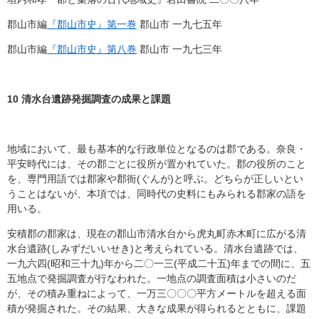
郡山市編
『郡山市史』第一巻
郡山市 一九七五年
郡山市編
『郡山市史』第八巻
郡山市 一九七三年
10
清水台遺跡発掘調査の成果と課題
地域において、最も基本的な行政単位となるのは郡である。奈良・
平安時代には、その郡ごとに役所が置かれていた。郡の役所のこと
を、専門用語では郡家や郡衙(ぐんが)と呼ぶ。どちらが正しいとい
うことはないが、本項では、同時代の史料にもみられる郡家の語を
用いる。
安積郡の郡家は、現在の郡山市清水台から虎丸町赤木町に広がる清
水台遺跡(しみずだいいせき)と考えられている。清水台遺跡では、
一九六四(昭和三十九)年から二〇一三(平成二十五)年までの間に、五
五地点で発掘調査が行なわれた。一地点の調査面積は小さいのだ
が、その積み重ねによって、一万三〇〇〇平方メートルを超える面
積が発掘された。その結果、大きな成果が得られるとともに、課題