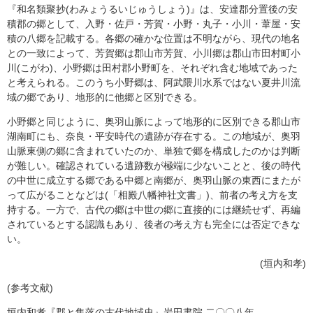
『和名類聚抄(わみょうるいじゅうしょう)』は、安達郡分置後の安
積郡の郷として、入野・佐戸・芳賀・小野・丸子・小川・葦屋・安
積の八郷を記載する。各郷の確かな位置は不明ながら、現代の地名
との一致によって、芳賀郷は郡山市芳賀、小川郷は郡山市田村町小
川(こがわ)、小野郷は田村郡小野町を、それぞれ含む地域であった
と考えられる。このうち小野郷は、阿武隈川水系ではない夏井川流
域の郷であり、地形的に他郷と区別できる。
小野郷と同じように、奥羽山脈によって地形的に区別できる郡山市
湖南町にも、奈良・平安時代の遺跡が存在する。この地域が、奥羽
山脈東側の郷に含まれていたのか、単独で郷を構成したのかは判断
が難しい。確認されている遺跡数が極端に少ないことと、後の時代
の中世に成立する郷である中郷と南郷が、奥羽山脈の東西にまたが
って広がることなどは(「相殿八幡神社文書」)、前者の考え方を支
持する。一方で、古代の郷は中世の郷に直接的には継続せず、再編
されているとする認識もあり、後者の考え方も完全には否定できな
い。
(垣内和孝)
(参考文献)
垣内和孝『郡と集落の古代地域史』岩田書院 二〇〇八年