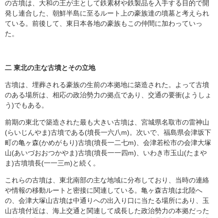
の古墳は、大和の王が主として鉄素材や鉄製品を入手する目的で開
発し連合した、朝鮮半島に至るルート上の豪族達の墳墓と考えられ
ている。前後して、東日本各地の豪族もこの仲間に加わっていっ
た。
二 東北の主な古墳とその立地
古墳は、埋葬される豪族の生前の本拠地に築造された。よって古墳
のある場所は、相応の政治勢力の拠点であり、交通の要衝(ようしょ
う)でもある。
前期の東北で築造された最も大きい古墳は、宮城県名取市の雷神山
(らいじんやま)古墳である(墳長一六八m)。次いで、福島県会津坂下
町の亀ヶ森(かめがもり)古墳(墳長一二七m)、会津若松市の会津大塚
山(あいづおおつかやま)古墳(墳長一一四m)、いわき市玉山(たまや
ま)古墳墳長(一一三m)と続く。
これらの古墳は、東北南部の主な地域に分布しており、当時の連絡
や情報の移動ルートと密接に関連している。亀ヶ森古墳は北陸へ
の、会津大塚山古墳は中通りへの出入り口に当たる場所にあり、玉
山古墳付近は、海上交通と関連して成長した政治勢力の本拠だった