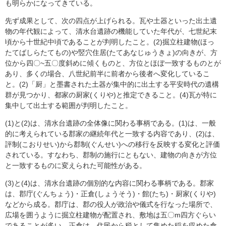
も明らかになってきている。
先ず成果として、次の四点が上げられる。瓦や土器といった出土遺
物の年代観によって、清水台遺跡の機能していた年代が、七世紀末
頃から十世紀中頃であることが判明したこと。(2)掘立柱建物(ほっ
たてばしらたてもの)や竪穴住居(たてあなじゅうきょ)の向きが、方
位から四〇~五〇度斜めに傾くものと、方位とほぼ一致するものとが
あり、多くの場合、八世紀前半に前者から後者へ変化しているこ
と。(2)「厨」と墨書された土器が集中的に出土する平安時代の遺構
群が見つかり、都家の厨家(くりや)と推定できること。(4)瓦が特に
集中して出土する範囲が判明したこと。
(1)と(2)は、清水台遺跡の全体像に関わる事柄である。(1)は、一般
的に考えられている郡家の継続年代と一致する内容であり、(2)は、
評制(こおりせい)から郡制(ぐんせい)への移行を反映する変化と評価
されている。すなわち、郡制の施行にともない、建物の向きが方位
と一致するものに変えられた可能性がある。
(3)と(4)は、清水台遺跡の個別的な内容に関わる事柄である。郡家
は、郡庁(ぐんちょう)・正倉(しょうそう)・館(たち)・厨家(くりや)
などから成る。郡庁は、郡の役人が政治や儀式を行なった場所で、
広場を囲うように掘立柱建物が配置され、敷地は五〇m四方ぐらい
であることが多い。正倉は、住民から税として集めた稲を収めた倉