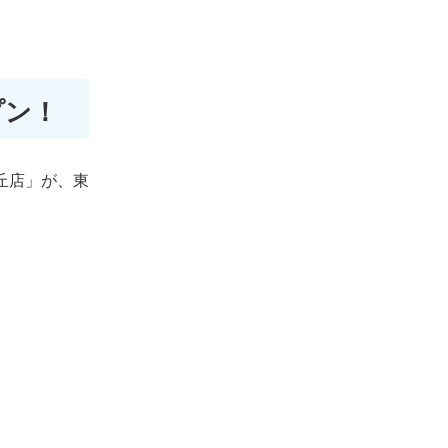
プン！
丘店」が、東