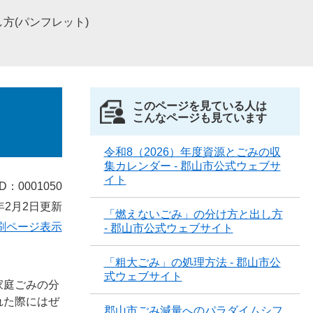
方(パンフレット)
このページを見ている人は
こんなページも見ています
令和8（2026）年度資源とごみの収
集カレンダー - 郡山市公式ウェブサ
イト
D：0001050
年2月2日更新
「燃えないごみ」の分け方と出し方
刷ページ表示
- 郡山市公式ウェブサイト
「粗大ごみ」の処理方法 - 郡山市公
式ウェブサイト
家庭ごみの分
れた際にはぜ
郡山市ごみ減量へのパラダイムシフ