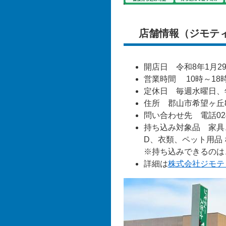
店舗情報（ジモテ
開店日 令和8年1月29
営業時間 10時～18
定休日 毎週水曜日、
住所 郡山市希望ヶ丘8
問い合わせ先 電話024-9
持ち込み対象品 家具
D、衣類、ペット用品 
※持ち込みできるのは
詳細は
株式会社ジモテ