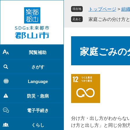
ペ
メ
トップページ
>
組
現在地
ー
ニ
ジ
ュ
家庭ごみの分け方と
足あと
の
ー
先
を
頭
飛
本
で
ば
文
家庭ごみの
す
し
閲覧補助
。
て
本
さがす
文
へ
Language
防災・急病
電子手続き
分け方・出し方がわからな
くらし
け方と出し方」と同じ分別