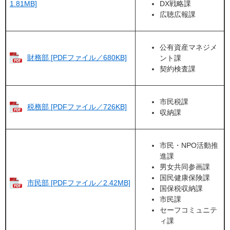
DX戦略課
1.81MB]
広聴広報課
公有資産マネジメ
財務部 [PDFファイル／680KB]
ント課
契約検査課
市民税課
税務部 [PDFファイル／726KB]
収納課
市民・NPO活動推
進課
男女共同参画課
国民健康保険課
市民部 [PDFファイル／2.42MB]
国保税収納課
市民課
セーフコミュニテ
ィ課