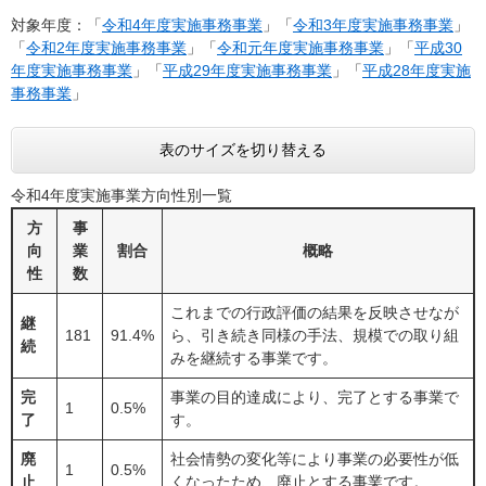
対象年度：「
令和4年度実施事務事業
」「
令和3年度実施事務事業
」
「
令和2年度実施事務事業
」「
令和元年度実施事務事業
」「
平成30
年度実施事務事業
」「
平成29年度実施事務事業
」「
平成28年度実施
事務事業
」
表のサイズを切り替える
令和4年度実施事業方向性別一覧
方
事
向
業
割合
概略
性
数
これまでの行政評価の結果を反映させなが
継
181
91.4%
ら、引き続き同様の手法、規模での取り組
続
みを継続する事業です。
完
事業の目的達成により、完了とする事業で
1
0.5%
了
す。
廃
社会情勢の変化等により事業の必要性が低
1
0.5%
止
くなったため、廃止とする事業です。