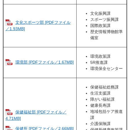
文化振興課
スポーツ振興課
文化スポーツ部 [PDFファイル
国際政策課
／1.93MB]
歴史情報博物館準
備室
環境政策課
環境部 [PDFファイル／1.67MB]
5R推進課
環境保全センター
保健福祉総務課
生活支援課
障がい福祉課
健康長寿課
地域包括ケア推進
保健福祉部 [PDFファイル／
課
4.71MB]
介護保険課
保健所 [PDFファイル／2.66MB]
保健所健康政策課