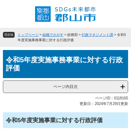
ペ
メ
ー
ニ
ジ
ュ
の
ー
先
を
頭
飛
トップページ
>
組織でさがす
>
総務部
>
行政マネジメント課
>
令和5
現在地
で
ば
年度実施事務事業に対する行政評価
す
し
。
て
本
本
令和5年度実施事務事業に対する行政
文
文
評価
へ
ページ内目次
ページID：0118165
更新日：2024年7月29日更新
令和5年度実施事業に対する行政評価