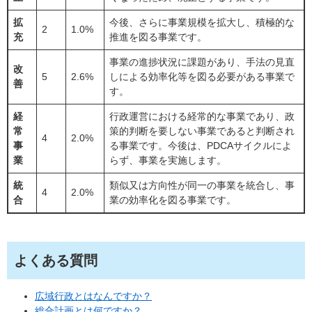
拡
今後、さらに事業規模を拡大し、積極的な
2
1.0%
充
推進を図る事業です。
事業の進捗状況に課題があり、手法の見直
改
5
2.6%
しによる効率化等を図る必要がある事業で
善
す。
経
行政運営における経常的な事業であり、政
常
策的判断を要しない事業であると判断され
4
2.0%
事
る事業です。今後は、PDCAサイクルによ
業
らず、事業を実施します。
統
類似又は方向性が同一の事業を統合し、事
4
2.0%
合
業の効率化を図る事業です。
よくある質問
広域行政とはなんですか？
総合計画とは何ですか？