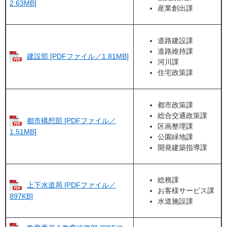
2.63MB]
産業創出課
道路建設課
道路維持課
建設部 [PDFファイル／1.81MB]
河川課
住宅政策課
都市政策課
総合交通政策課
都市構想部 [PDFファイル／
区画整理課
1.51MB]
公園緑地課
開発建築指導課
総務課
上下水道局 [PDFファイル／
お客様サービス課
897KB]
水道施設課