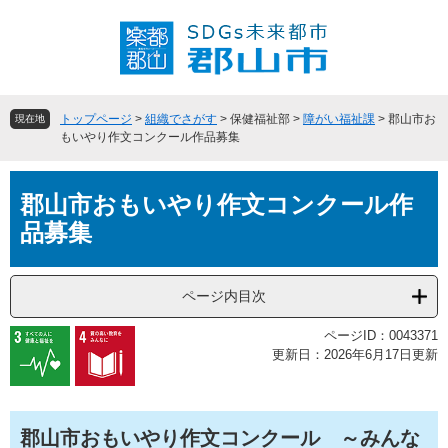
ペ
メ
ー
ニ
ジ
ュ
の
ー
先
を
頭
飛
トップページ
>
組織でさがす
>
保健福祉部
>
障がい福祉課
>
郡山市お
現在地
で
ば
もいやり作文コンクール作品募集
す
し
。
て
本
本
郡山市おもいやり作文コンクール作
文
文
品募集
へ
ページ内目次
ページID：0043371
更新日：2026年6月17日更新
郡山市おもいやり作文コンクール ～みんな