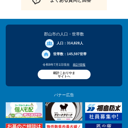
よくある質問と回答
郡山市の人口
・世帯数
人口：
314,828人
世帯数：
145,597世帯
令和8年7月1日現在
統計情報
統計こおりやま
サイトへ
バナー広告