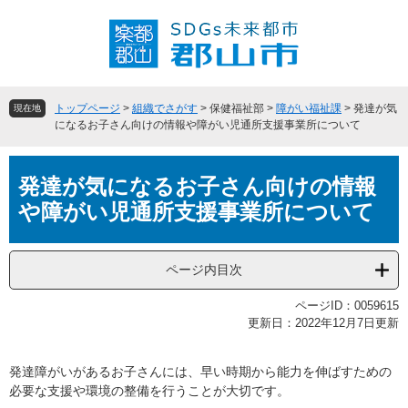
ペ
メ
ー
ニ
ジ
ュ
の
ー
先
を
頭
飛
トップページ
>
組織でさがす
>
保健福祉部
>
障がい福祉課
>
発達が気
現在地
で
ば
になるお子さん向けの情報や障がい児通所支援事業所について
す
し
。
て
本
本
発達が気になるお子さん向けの情報
文
文
や障がい児通所支援事業所について
へ
ページ内目次
ページID：0059615
更新日：2022年12月7日更新
発達障がいがあるお子さんには、早い時期から能力を伸ばすための
必要な支援や環境の整備を行うことが大切です。