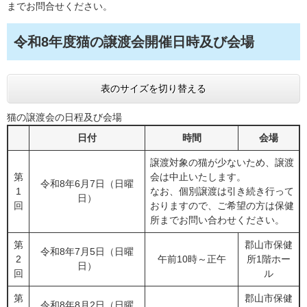
までお問合せください。
令和8年度猫の譲渡会開催日時及び会場
表のサイズを切り替える
猫の譲渡会の日程及び会場
日付
時間
会場
譲渡対象の猫が少ないため、譲渡
第
会は中止いたします。
令和8年6月7日（日曜
1
なお、個別譲渡は引き続き行って
日）
回
おりますので、ご希望の方は保健
所までお問い合わせください。
第
郡山市保健
令和8年7月5日（日曜
2
午前10時～正午
所1階ホー
日）
回
ル
第
郡山市保健
令和8年8月2日（日曜