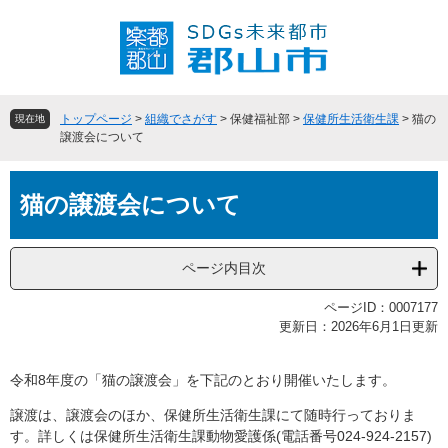
ペ
メ
ー
ニ
ジ
ュ
の
ー
先
を
頭
飛
トップページ
>
組織でさがす
>
保健福祉部
>
保健所生活衛生課
>
猫の
現在地
で
ば
譲渡会について
す
し
。
て
本
本
猫の譲渡会について
文
文
へ
ページ内目次
ページID：0007177
更新日：2026年6月1日更新
令和8年度の「猫の譲渡会」を下記のとおり開催いたします。
譲渡は、譲渡会のほか、保健所生活衛生課にて随時行っておりま
す。詳しくは保健所生活衛生課動物愛護係(電話番号024-924-2157)