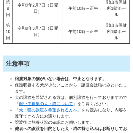
第
郡山市保健
令和9年2月7日（日曜
9
午前10時～正午
所1階ホー
日）
回
ル
第
郡山市保健
令和9年3月7日（日曜
10
午前10時～正午
所1階ホー
日）
回
ル
注意事項
譲渡対象の猫がいない場合は、中止となります。
保護収容する犬が少ないことから、譲渡会は猫のみといたし
ます。
犬の譲渡を希望される方は、個別譲渡を行っておりますので
「
飼い主募集の犬・猫について
」をご覧ください。
「
犬・猫の譲渡を希望される方へ
」をお読みになり、内容を
遵守できる方にお譲りします。
譲渡後に飼養状況の確認にお伺いします。
他者への譲渡を目的とした犬・猫の持ち込みはお断りしてお