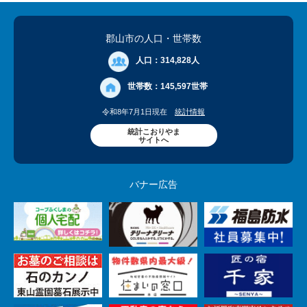
郡山市の人口
・世帯数
人口：
314,828人
世帯数：
145,597世帯
令和8年7月1日現在
統計情報
統計こおりやま
サイトへ
バナー広告