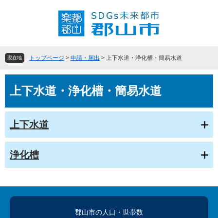
ペ
メ
ー
ニ
ジ
ュ
の
ー
先
を
頭
飛
トップページ
>
申請・届出
>
上下水道・浄化槽・簡易水道
現在地
で
ば
す
し
本
。
て
上下水道・浄化槽・簡易水道
文
本
文
へ
上下水道
浄化槽
郡山市の人口
・世帯数