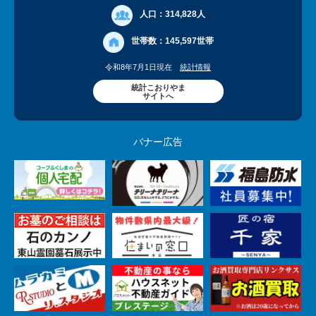
人口：
314,828人
世帯数：
145,597世帯
令和8年7月1日現在
統計情報
統計こおりやま
サイトへ
バナー広告