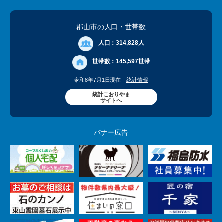
郡山市の人口
・世帯数
人口：
314,828人
世帯数：
145,597世帯
令和8年7月1日現在
統計情報
統計こおりやま
サイトへ
バナー広告