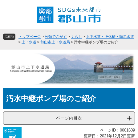
ペ
メ
ー
ニ
ジ
ュ
の
ー
先
を
頭
飛
トップページ
>
分類でさがす
>
くらし
>
上下水道・浄化槽・簡易水道
現在地
で
ば
>
上下水道
>
郡山市上下水道局
>
汚水中継ポンプ場のご紹介
す
し
。
て
本
文
へ
本
汚水中継ポンプ場のご紹介
文
ページ内目次
ページID：0001609
更新日：2021年12月2日更新