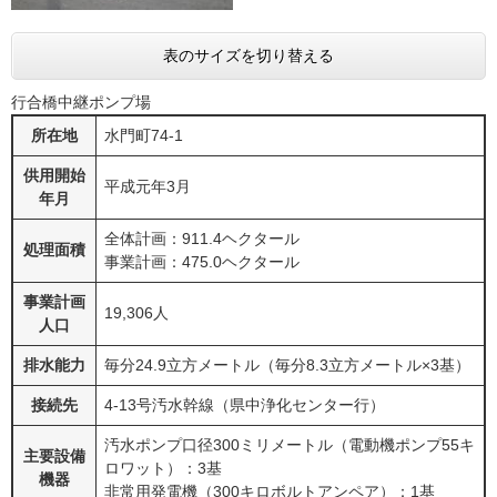
表のサイズを切り替える
行合橋中継ポンプ場
所在地
水門町74-1
供用開始
平成元年3月
年月
全体計画：911.4ヘクタール
処理面積
事業計画：475.0ヘクタール
事業計画
19,306人
人口
排水能力
毎分24.9立方メートル（毎分8.3立方メートル×3基）
接続先
4-13号汚水幹線（県中浄化センター行）
汚水ポンプ口径300ミリメートル（電動機ポンプ55キ
主要設備
ロワット）：3基
機器
非常用発電機（300キロボルトアンペア）：1基