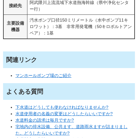
阿武隈川上流流域下水道熱海幹線（県中浄化センタ
接続先
ー行）
汚水ポンプ口径150ミリメートル（水中ポンプ11キ
主要設備
ロワット）：3基 非常用発電機（50キロボルトアン
機器
ペア）：1基
関連リンク
マンホールポンプ場のご紹介
よくある質問
下水道はどうしても使わなければなりませんか?
水道使用者の名義の変更はどうしたらいいですか?
水道料金の請求は毎月ですか?
宅地内の排水設備、公共ます、道路雨水ますが詰まりまし
た。どうしたらいいですか?