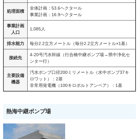
全体計画：53.6ヘクタール
処理面積
事業計画：16.9ヘクタール
事業計画
1,085人
人口
排水能力
毎分2.2立方メートル（毎分2.2立方メートル×1基）
4-20号汚水幹線（行合橋中継ポンプ場→県中浄化セ
接続先
ンター行）
汚水ポンプ口径200ミリメートル（水中ポンプ37キ
主要設備
ロワット）：2基
機器
非常用発電機（100キロボルトアンペア）：1基
熱海中継ポンプ場