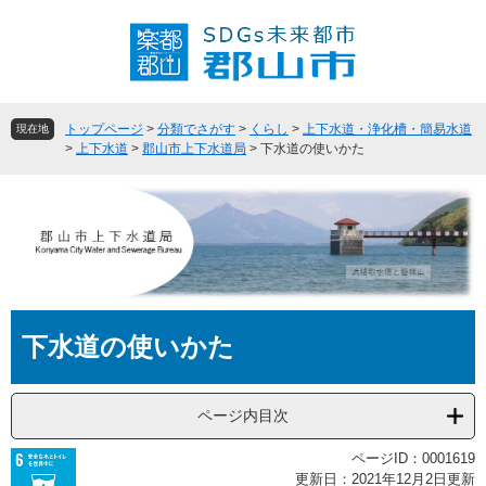
ペ
メ
ー
ニ
ジ
ュ
の
ー
先
を
頭
飛
トップページ
>
分類でさがす
>
くらし
>
上下水道・浄化槽・簡易水道
現在地
で
ば
>
上下水道
>
郡山市上下水道局
>
下水道の使いかた
す
し
。
て
本
文
へ
本
下水道の使いかた
文
ページ内目次
ページID：0001619
更新日：2021年12月2日更新