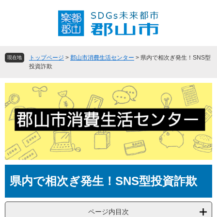
ペ
メ
ー
ニ
ジ
ュ
の
ー
先
を
頭
飛
トップページ
>
郡山市消費生活センター
>
県内で相次ぎ発生！SNS型
現在地
で
ば
投資詐欺
す
し
。
て
本
文
へ
本
県内で相次ぎ発生！SNS型投資詐欺
文
ページ内目次