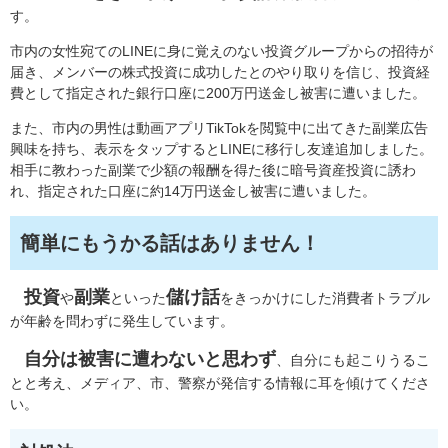
す。
市内の女性宛てのLINEに身に覚えのない投資グループからの招待が
届き、メンバーの株式投資に成功したとのやり取りを信じ、投資経
費として指定された銀行口座に200万円送金し被害に遭いました。
また、市内の男性は動画アプリTikTokを閲覧中に出てきた副業広告
興味を持ち、表示をタップするとLINEに移行し友達追加しました。
相手に教わった副業で少額の報酬を得た後に暗号資産投資に誘わ
れ、指定された口座に約14万円送金し被害に遭いました。
簡単にもうかる話はありません！
投資
副業
儲け話
​
や
といった
をきっかけにした消費者トラブル
が年齢を問わずに発生しています。
自分は被害に遭わないと思わず
、自分にも起こりうるこ
とと考え、メディア、市、警察が発信する情報に耳を傾けてくださ
い。