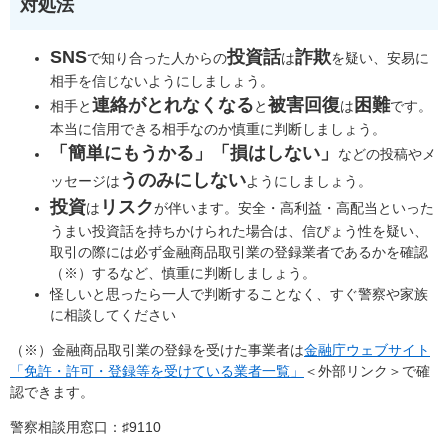
対処法
SNS
投資話
詐欺
で知り合った人からの
は
を疑い、安易に
相手を信じないようにしましょう。
連絡がとれなくなる
被害回復
困難
相手と
と
は
です。
本当に信用できる相手なのか慎重に判断しましょう。
「簡単にもうかる」「損はしない」
などの投稿やメ
うのみにしない
ッセージは
ようにしましょう。
投資
リスク
は
が伴います。安全・高利益・高配当といった
うまい投資話を持ちかけられた場合は、信ぴょう性を疑い、
取引の際には必ず金融商品取引業の登録業者であるかを確認
（※）するなど、慎重に判断しましょう。
怪しいと思ったら一人で判断することなく、すぐ警察や家族
に相談してください
（※）金融商品取引業の登録を受けた事業者は
金融庁ウェブサイト
「免許・許可・登録等を受けている業者一覧」
＜外部リンク＞
で確
認できます。
警察相談用窓口：♯9110