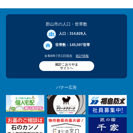
郡山市の人口
・世帯数
人口：
314,828人
世帯数：
145,597世帯
令和8年7月1日現在
統計情報
統計こおりやま
サイトへ
バナー広告