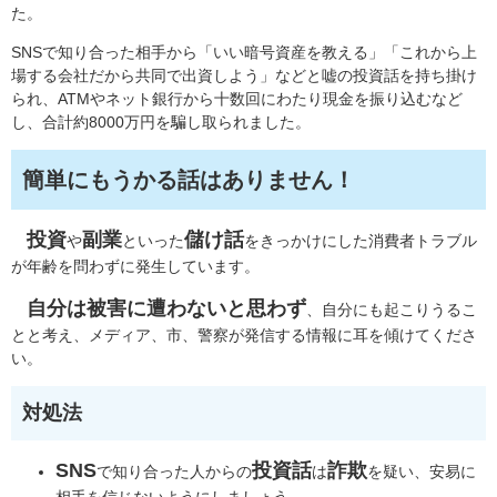
た。​
SNSで知り合った相手から「いい暗号資産を教える」「これから上
場する会社だから共同で出資しよう」などと嘘の投資話を持ち掛け
られ、ATMやネット銀行から十数回にわたり現金を振り込むなど
し、合計約8000万円を騙し取られました。
簡単にもうかる話はありません！
投資
副業
儲け話
​
や
といった
をきっかけにした消費者トラブル
が年齢を問わずに発生しています。
自分は被害に遭わないと思わず
、自分にも起こりうるこ
とと考え、メディア、市、警察が発信する情報に耳を傾けてくださ
い。
対処法
SNS
投資話
詐欺
で知り合った人からの
は
を疑い、安易に