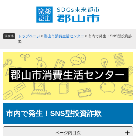
ペ
メ
ー
ニ
ジ
ュ
の
ー
先
を
頭
飛
トップページ
>
郡山市消費生活センター
>
市内で発生！SNS型投資詐
現在地
で
ば
欺
す
し
。
て
本
文
へ
本
市内で発生！SNS型投資詐欺
文
ページ内目次