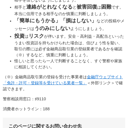
相手を信じないようにしましょう。
連絡がとれなくなる
被害回復
困難
相手と
と
は
です。
本当に信用できる相手なのか慎重に判断しましょう。
「簡単にもうかる」「損はしない」
などの投稿やメ
うのみにしない
ッセージは
ようにしましょう。
投資
リスク
は
が伴います。安全・高利益・高配当といった
うまい投資話を持ちかけられた場合は、信ぴょう性を疑い、
取引の際には必ず金融商品取引業の登録業者であるかを確認
（※）するなど、慎重に判断しましょう。
怪しいと思ったら一人で判断することなく、すぐ警察や家族
に相談してください。
（※）金融商品取引業の登録を受けた事業者は
金融庁ウェブサイト
「免許・許可・登録等を受けている業者一覧」
＜外部リンク＞
で確
認できます。
警察相談用窓口：♯9110
消費者ホットライン：188
このページに関するお問い合わせ先