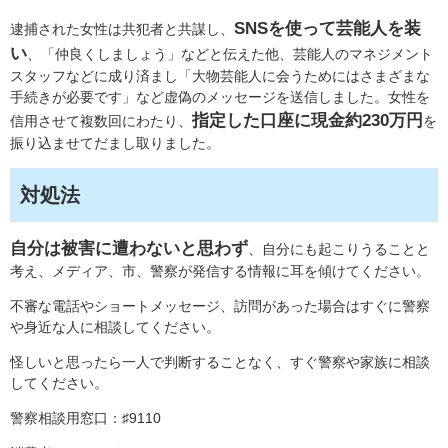
SNSを使って芸能人を装
逮捕された女性は共犯者と共謀し、
い
、「仲良くしましょう」などと伝えた他、芸能人のマネジメント
スタッフなどに成り済まし「大物芸能人に会うためにはさまざまな
手続きが必要です」など虚偽のメッセージを送信しました。女性を
指定した口座に現金約230万円
信用させて複数回にわたり、
を
振り込ませてだまし取りました。
対処法
自分は被害に遭わないと思わず
、自分にも起こりうることと
考え、メディア、市、警察が発信する情報に耳を傾けてください。
不審な電話やショートメッセージ、訪問があった場合はすぐに警察
や身近な人に相談してください。
怪しいと思ったら一人で判断することなく、すぐ警察や家族に相談
してください。
警察相談用窓口：♯9110