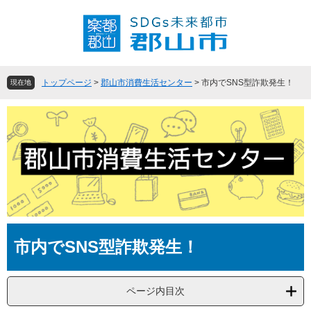
ペ
メ
ー
ニ
ジ
ュ
の
ー
先
を
頭
飛
トップページ
>
郡山市消費生活センター
>
市内でSNS型詐欺発生！
現在地
で
ば
す
し
。
て
本
文
へ
本
市内でSNS型詐欺発生！
文
ページ内目次