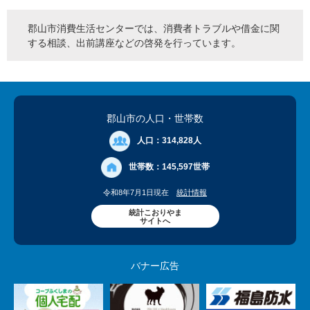
郡山市消費生活センターでは、消費者トラブルや借金に関
する相談、出前講座などの啓発を行っています。
郡山市の人口
・世帯数
人口：
314,828人
世帯数：
145,597世帯
令和8年7月1日現在
統計情報
統計こおりやま
サイトへ
バナー広告