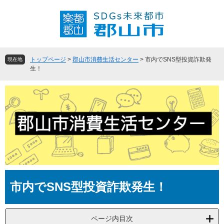
ペ
メ
ー
ニ
ジ
ュ
の
ー
先
を
頭
飛
トップページ
>
郡山市消費生活センター
>
市内でSNS型投資詐欺発
現在地
で
ば
生！
す
し
。
て
本
文
へ
本
市内でSNS型投資詐欺発生！
文
ページ内目次