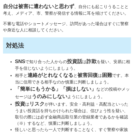
自分は被害に遭わないと思わず
、自分にも起こりうることと
考え、メディア、市、警察が発信する情報に耳を傾けてください。
不審な電話やショートメッセージ、訪問があった場合はすぐに警察
や身近な人に相談してください。
対処法
SNS
投資話
詐欺
で知り合った人からの
は
を疑い、安易に相
手を信じないようにしましょう。
連絡がとれなくなる
被害回復
困難
相手と
と
は
です。本
当に信用できる相手なのか慎重に判断しましょう。
「簡単にもうかる」「損はしない」
などの投稿やメッ
うのみにしない
セージは
ようにしましょう。
投資
リスク
は
が伴います。安全・高利益・高配当といった
うまい投資話を持ちかけられた場合は、信ぴょう性を疑い、
取引の際には必ず金融商品取引業の登録業者であるかを確認
（※）するなど、慎重に判断しましょう。
怪しいと思ったら一人で判断することなく、すぐ警察や家族