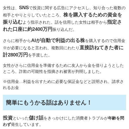
SNS
女性は、
で投資に関する広告にアクセスし、知り合った複数の
株を購入するための資金を
相手とやりとりしていたところ、
振り込む
指定さ
よう指示された。話を信用した女性は相手から
れた口座に約2400万円
振り込んだ。
AIが自動で利益の出る株
さらに相手から
を購入するので信用金
直接訪ねてきた者に
※が必要になると言われ、複数回にわたり
計2800万円
を手渡した。
女性がさらに信用金を準備するために友人から金を借りようとした
ところ、詐欺の可能性を指摘され被害が判明しました。
※信用金…利益を出すために必要な保証金などと説明され、請求さ
れるお金
簡単にもうかる話はありません！
投資
儲け話
といった
をきっかけにした消費者トラブルが
年齢を問
わず
発生しています。