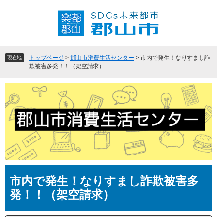
ペ
メ
ー
ニ
ジ
ュ
の
ー
先
を
頭
飛
トップページ
>
郡山市消費生活センター
>
市内で発生！なりすまし詐
現在地
で
ば
欺被害多発！！（架空請求）
す
し
。
て
本
文
へ
本
市内で発生！なりすまし詐欺被害多
文
発！！（架空請求）