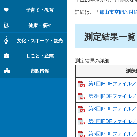
子育て・教育
詳細は、「
郡山市空間放射
健康・福祉
測定結果一覧
文化・スポーツ・観光
しごと・産業
測定結果の詳細
市政情報
測定
第1回[PDFファイル／1
第2回[PDFファイル／1
第3回[PDFファイル／1
第4回[PDFファイル／1
第5回[PDFファイル／1