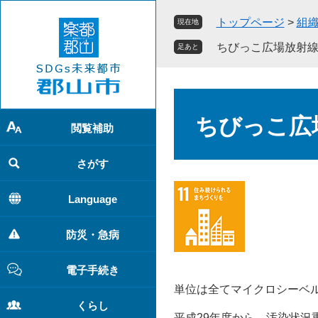
ペ
メ
トップページ
>
組
現在地
ー
ニ
ジ
ュ
ちびっこ広場放射
足あと
の
ー
先
を
頭
飛
本
で
ば
文
ちびっこ広
す
し
閲覧補助
。
て
本
さがす
文
へ
Language
防災・急病
電子手続き
単位は全てマイクロシーベ
くらし
平成29年度から、汚染状