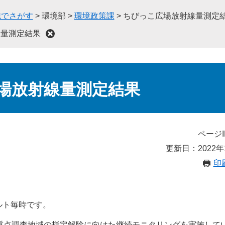
織でさがす
>
環境部
>
環境政策課
>
ちびっこ広場放射線量測定
線量測定結果
場放射線量測定結果
ページI
更新日：2022年
印
ルト毎時です。
況重点調査地域の指定解除に向けた継続モニタリングを実施して