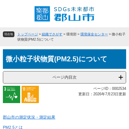
ペ
メ
ー
ニ
ジ
ュ
の
ー
先
を
頭
飛
トップページ
>
組織でさがす
>
環境部
>
環境保全センター
>
微小粒子
現在地
で
ば
状物質(PM2.5)について
す
し
。
て
本
本
微小粒子状物質(PM2.5)について
文
文
へ
ページ内目次
ページID：0002534
更新日：2026年7月23日更新
郡山市の測定状況・測定結果
PM2.5とは