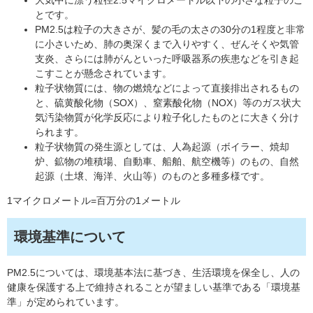
とです。
PM2.5は粒子の大きさが、髪の毛の太さの30分の1程度と非常
に小さいため、肺の奥深くまで入りやすく、ぜんそくや気管
支炎、さらには肺がんといった呼吸器系の疾患などを引き起
こすことが懸念されています。
粒子状物質には、物の燃焼などによって直接排出されるもの
と、硫黄酸化物（SOX）、窒素酸化物（NOX）等のガス状大
気汚染物質が化学反応により粒子化したものとに大きく分け
られます。
粒子状物質の発生源としては、人為起源（ボイラー、焼却
炉、鉱物の堆積場、自動車、船舶、航空機等）のもの、自然
起源（土壌、海洋、火山等）のものと多種多様です。
1マイクロメートル=百万分の1メートル
環境基準について
PM2.5については、環境基本法に基づき、生活環境を保全し、人の
健康を保護する上で維持されることが望ましい基準である「環境基
準」が定められています。