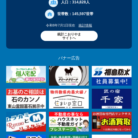
人口：
314,828人
世帯数：
145,597世帯
令和8年7月1日現在
統計情報
統計こおりやま
サイトへ
バナー広告