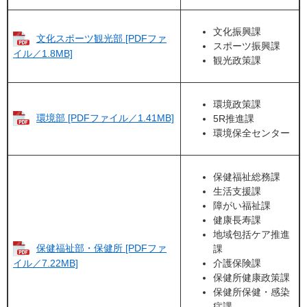
文化振興課
文化スポーツ観光部 [PDFファ
スポーツ振興課
イル／1.8MB]
観光政策課
環境政策課
環境部 [PDFファイル／1.41MB]
5R推進課
環境保全センター
保健福祉総務課
生活支援課
障がい福祉課
健康長寿課
地域包括ケア推進
保健福祉部・保健所 [PDFファ
課
介護保険課
イル／7.22MB]
保健所健康政策課
保健所保健・感染
症課