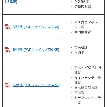
DX戦略課
1.61MB]
広聴広報課
公有資産マネジメ
財務部 [PDFファイル／575KB]
ント課
契約検査課
市民税課
税務部 [PDFファイル／796KB]
収納課
市民・NPO活動推
進課
ダイバーシティ推
進課
市民部 [PDFファイル／2.52MB]
国民健康保険課
市民課
セーフコミュニテ
ィ課