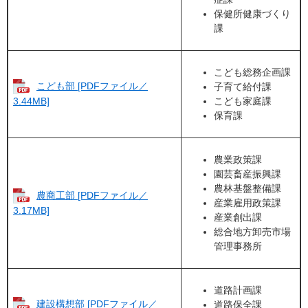
保健所健康づくり
課
こども総務企画課
こども部 [PDFファイル／
子育て給付課
こども家庭課
3.44MB]
保育課
農業政策課
園芸畜産振興課
農林基盤整備課
農商工部 [PDFファイル／
産業雇用政策課
3.17MB]
産業創出課
総合地方卸売市場
管理事務所
道路計画課
建設構想部 [PDFファイル／
道路保全課