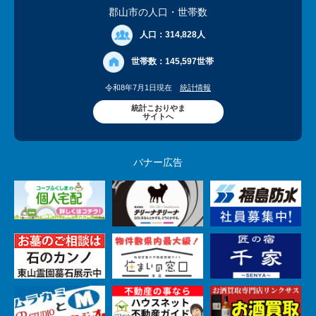
郡山市の人口
・世帯数
人口：
314,828人
世帯数：
145,597世帯
令和8年7月1日現在
統計情報
統計こおりやま
サイトへ
バナー広告