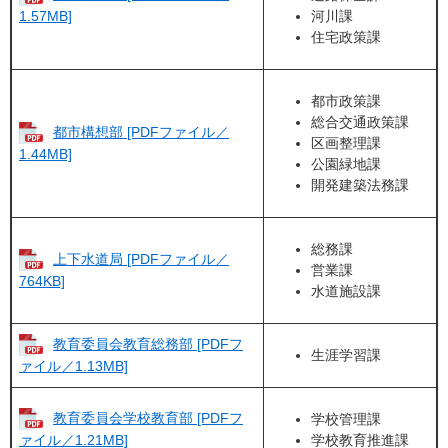
河川課
1.57MB]
住宅政策課
都市政策課
総合交通政策課
都市構想部 [PDFファイル／
区画整理課
1.44MB]
公園緑地課
開発建築法務課
総務課
上下水道局 [PDFファイル／
営業課
764KB]
水道施設課
教育委員会教育総務部 [PDFフ
生涯学習課
ァイル／1.13MB]
教育委員会学校教育部 [PDFフ
学校管理課
学校教育推進課
ァイル／1.21MB]