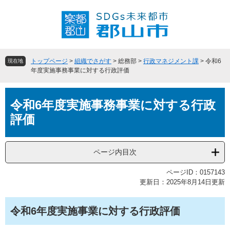
ペ
メ
ー
ニ
ジ
ュ
の
ー
先
を
頭
飛
トップページ
>
組織でさがす
>
総務部
>
行政マネジメント課
>
令和6
現在地
で
ば
年度実施事務事業に対する行政評価
す
し
。
て
本
本
令和6年度実施事務事業に対する行政
文
文
評価
へ
ページ内目次
ページID：0157143
更新日：2025年8月14日更新
令和6年度実施事業に対する行政評価