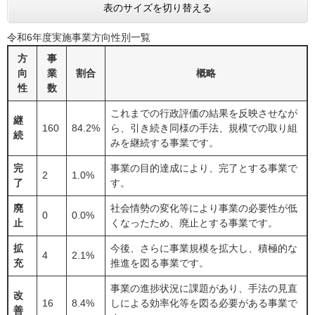
表のサイズを切り替える
令和6年度実施事業方向性別一覧
方
事
向
業
割合
概略
性
数
これまでの行政評価の結果を反映させなが
継
160
84.2%
ら、引き続き同様の手法、規模での取り組
続
みを継続する事業です。
完
事業の目的達成により、完了とする事業で
2
1.0%
了
す。
廃
社会情勢の変化等により事業の必要性が低
0
0.0%
止
くなったため、廃止とする事業です。
拡
今後、さらに事業規模を拡大し、積極的な
4
2.1%
充
推進を図る事業です。
事業の進捗状況に課題があり、手法の見直
改
16
8.4%
しによる効率化等を図る必要がある事業で
善