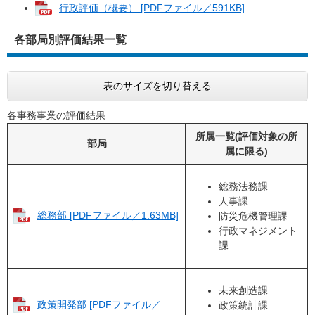
行政評価（概要） [PDFファイル／591KB]
各部局別評価結果一覧
表のサイズを切り替える
各事務事業の評価結果
所属一覧(評価対象の所
部局
属に限る)
総務法務課
人事課
総務部 [PDFファイル／1.63MB]
防災危機管理課
行政マネジメント
課
未来創造課
政策開発部 [PDFファイル／
政策統計課