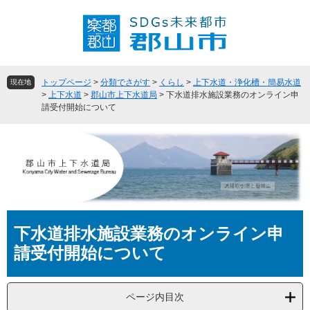
ペ
メ
ー
ニ
ジ
ュ
の
ー
先
を
頭
飛
トップページ
>
分類でさがす
>
くらし
>
上下水道・浄化槽・簡易水道
現在地
で
ば
>
上下水道
>
郡山市上下水道局
>
下水道排水施設業務のオンライン申
請受付開始について
す
し
。
て
本
文
へ
本
下水道排水施設業務のオンライン申
文
請受付開始について
ページ内目次