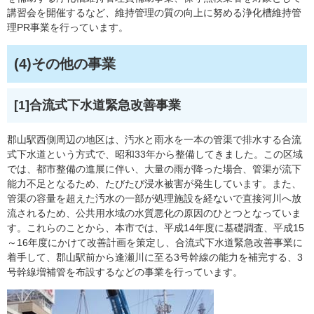
講習会を開催するなど、維持管理の質の向上に努める浄化槽維持管
理PR事業を行っています。
(4)その他の事業
[1]合流式下水道緊急改善事業
郡山駅西側周辺の地区は、汚水と雨水を一本の管渠で排水する合流
式下水道という方式で、昭和33年から整備してきました。この区域
では、都市整備の進展に伴い、大量の雨が降った場合、管渠が流下
能力不足となるため、たびたび浸水被害が発生しています。また、
管渠の容量を超えた汚水の一部が処理施設を経ないで直接河川へ放
流されるため、公共用水域の水質悪化の原因のひとつとなっていま
す。これらのことから、本市では、平成14年度に基礎調査、平成15
～16年度にかけて改善計画を策定し、合流式下水道緊急改善事業に
着手して、郡山駅前から逢瀬川に至る3号幹線の能力を補完する、3
号幹線増補管を布設するなどの事業を行っています。