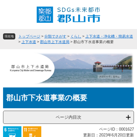
ペ
メ
ー
ニ
ジ
ュ
の
ー
先
を
頭
飛
トップページ
>
分類でさがす
>
くらし
>
上下水道・浄化槽・簡易水道
現在地
で
ば
>
上下水道
>
郡山市上下水道局
>
郡山市下水道事業の概要
す
し
。
て
本
文
へ
本
郡山市下水道事業の概要
文
ページ内目次
ページID：0001627
更新日：2023年6月20日更新