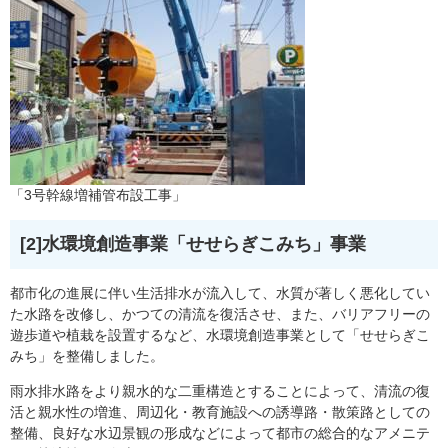
「3号幹線増補管布設工事」
[2]水環境創造事業「せせらぎこみち」事業
都市化の進展に伴い生活排水が流入して、水質が著しく悪化してい
た水路を改修し、かつての清流を復活させ、また、バリアフリーの
遊歩道や植栽を設置するなど、水環境創造事業として「せせらぎこ
みち」を整備しました。
雨水排水路をより親水的な二重構造とすることによって、清流の復
活と親水性の増進、周辺化・教育施設への誘導路・散策路としての
整備、良好な水辺景観の形成などによって都市の総合的なアメニテ