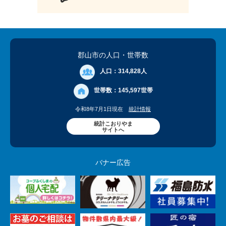
郡山市の人口
・世帯数
人口：
314,828人
世帯数：
145,597世帯
令和8年7月1日現在
統計情報
統計こおりやま
サイトへ
バナー広告