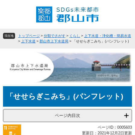
ペ
メ
ー
ニ
ジ
ュ
の
ー
先
を
頭
飛
トップページ
>
分類でさがす
>
くらし
>
上下水道・浄化槽・簡易水道
現在地
で
ば
>
上下水道
>
郡山市上下水道局
>
「せせらぎこみち」(パンフレット)
す
し
。
て
本
文
へ
本
「せせらぎこみち」(パンフレット)
文
ページ内目次
ページID：0005603
更新日：2021年12月2日更新