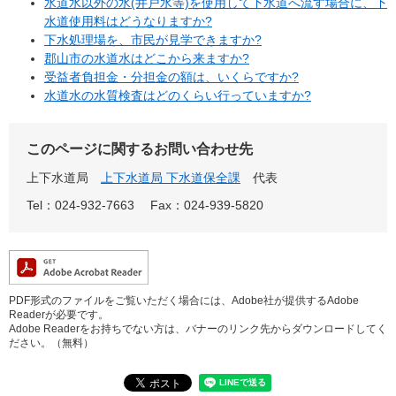
水道水以外の水(井戸水等)を使用して下水道へ流す場合に、下
水道使用料はどうなりますか?
下水処理場を、市民が見学できますか?
郡山市の水道水はどこから来ますか?
受益者負担金・分担金の額は、いくらですか?
水道水の水質検査はどのくらい行っていますか?
このページに関するお問い合わせ先
上下水道局
上下水道局 下水道保全課
代表
Tel：024-932-7663
Fax：024-939-5820
PDF形式のファイルをご覧いただく場合には、Adobe社が提供するAdobe
Readerが必要です。
Adobe Readerをお持ちでない方は、バナーのリンク先からダウンロードしてく
ださい。（無料）