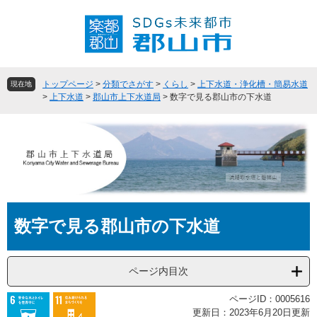
ペ
メ
ー
ニ
ジ
ュ
の
ー
先
を
頭
飛
トップページ
>
分類でさがす
>
くらし
>
上下水道・浄化槽・簡易水道
現在地
で
ば
>
上下水道
>
郡山市上下水道局
>
数字で見る郡山市の下水道
す
し
。
て
本
文
へ
本
数字で見る郡山市の下水道
文
ページ内目次
ページID：0005616
更新日：2023年6月20日更新