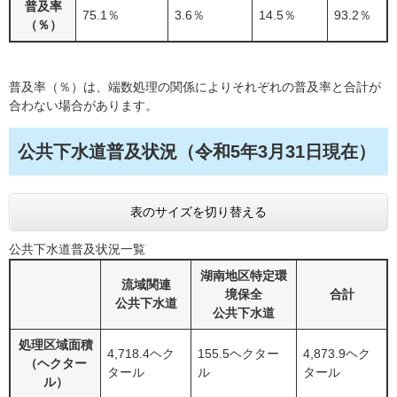
普及率
75.1％
3.6％
14.5％
93.2％
（％）
普及率（％）は、端数処理の関係によりそれぞれの普及率と合計が
合わない場合があります。
公共下水道普及状況（令和5年3月31日現在）
表のサイズを切り替える
公共下水道普及状況一覧
湖南地区特定環
流域関連
境保全
合計
公共下水道
公共下水道
処理区域面積
4,718.4ヘク
155.5ヘクター
4,873.9ヘク
（ヘクター
タール
ル
タール
ル）