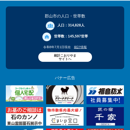
郡山市の人口
・世帯数
人口：
314,828人
世帯数：
145,597世帯
令和8年7月1日現在
統計情報
統計こおりやま
サイトへ
バナー広告