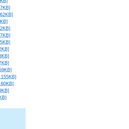
B]
KB]
2KB]
B]
KB]
KB]
KB]
KB]
KB]
KB]
KB]
55KB]
0KB]
KB]
B]