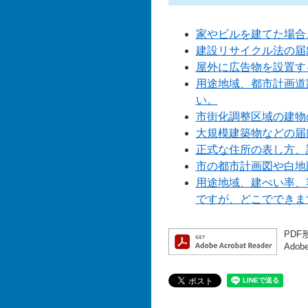
家やビルを建てた場合
建設リサイクル法の届
屋外に広告物を設置す
用途地域、都市計画道
い。
市街化調整区域の建物
大規模建築物などの届
正式な住所の表し方、
市の都市計画図や白地
用途地域、建ぺい率、
ですが、どこでできま
PDF
Ado