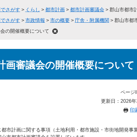
類でさがす
>
くらし
>
都市計画
>
都市計画審議会
>
郡山市都市
類でさがす
>
市政情報
>
市の概要
>
庁舎・附属機関
>
郡山市都
議会の開催概要について
計画審議会の開催概要について
ページI
更新日：2026年
印
じ都市計画に関する事項（土地利用・都市施設・市街地開発事