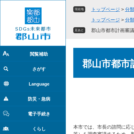
ペ
メ
トップページ
>
分
現在地
ー
ニ
ジ
ュ
トップページ
>
分
の
ー
郡山市都市計画審
足あと
先
を
頭
飛
で
ば
本
す
し
閲覧補助
文
。
て
郡山市都市
本
さがす
文
へ
Language
防災・急病
電子手続き
本市では、市長の諮問に応
くらし