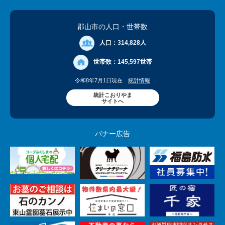
郡山市の人口
・世帯数
人口：
314,828人
世帯数：
145,597世帯
令和8年7月1日現在
統計情報
統計こおりやま
サイトへ
バナー広告