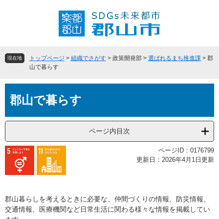
ペ
メ
ー
ニ
ジ
ュ
の
ー
先
を
頭
飛
トップページ
>
組織でさがす
>
政策開発部
>
選ばれるまち推進課
>
郡
現在地
で
ば
山で暮らす
す
し
。
て
本
本
郡山で暮らす
文
文
へ
ページ内目次
ページID：0176799
更新日：2026年4月1日更新
郡山暮らしを考えるときに必要な、仲間づくりの情報、防災情報、
交通情報、医療機関など日常生活に関わる様々な情報を掲載してい