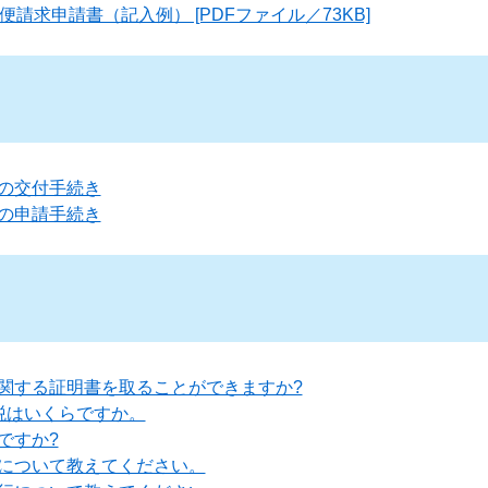
請求申請書（記入例） [PDFファイル／73KB]
の交付手続き
の申請手続き
関する証明書を取ることができますか?
税はいくらですか。
ですか?
について教えてください。