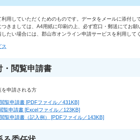
て利用していただくためのものです。データをメールに添付し
につきましては、A4用紙に印刷の上、必ず窓口・郵送にてお願
請したい場合には、郡山市オンライン申請サービスを利用して
ビス
付・閲覧申請書
覧を申請される方
覧申請書 [PDFファイル／431KB]
申請書 [Excelファイル／123KB]
覧申請書（記入例） [PDFファイル／143KB]
係る委任状