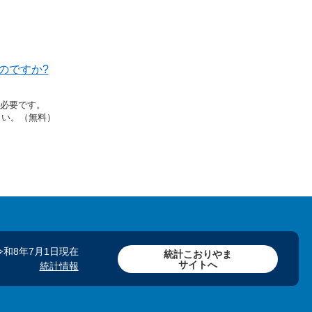
のですか?
rが必要です。
さい。（無料）
令和8年7月1日現在
統計こおりやま
サイトへ
統計情報