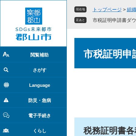
ペ
メ
トップページ
>
組
現在地
ー
ニ
ジ
ュ
市税証明申請書ダ
足あと
の
ー
先
を
頭
飛
本
で
ば
文
市税証明申
す
し
閲覧補助
。
て
本
さがす
文
へ
Language
防災・急病
電子手続き
税務証明書各
くらし