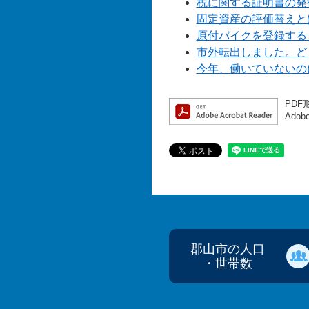
税に関する証明書の発
固定資産の評価替えと
原付バイクを登録する
市外転出しました。ど
今年、働いていないの
PDF
Ado
郡山市の人口
・世帯数