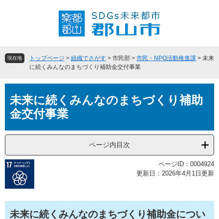
ペ
メ
ー
ニ
ジ
ュ
の
ー
先
を
頭
飛
トップページ
>
組織でさがす
>
市民部
>
市民・NPO活動推進課
>
未来
現在地
で
ば
に続くみんなのまちづくり補助金交付事業
す
し
。
て
本
本
未来に続くみんなのまちづくり補助
文
文
金交付事業
へ
ページ内目次
ページID：0004924
更新日：2026年4月1日更新
​未来に続くみんなのまちづくり補助金につい