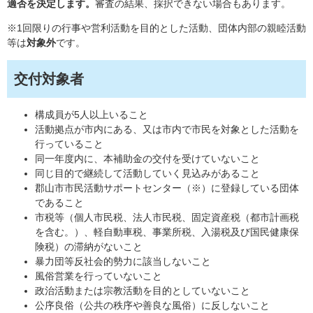
適否を決定します。
審査の結果、採択できない場合もあります。
※1回限りの行事や営利活動を目的とした活動、団体内部の親睦活動
等は
対象外
です。
交付対象者
構成員が5人以上いること
活動拠点が市内にある、又は市内で市民を対象とした活動を
行っていること
同一年度内に、本補助金の交付を受けていないこと
同じ目的で継続して活動していく見込みがあること
郡山市市民活動サポートセンター（※）に登録している団体
であること
市税等（個人市民税、法人市民税、固定資産税（都市計画税
を含む。）、軽自動車税、事業所税、入湯税及び国民健康保
険税）の滞納がないこと
暴力団等反社会的勢力に該当しないこと
風俗営業を行っていないこと
政治活動または宗教活動を目的としていないこと
公序良俗（公共の秩序や善良な風俗）に反しないこと