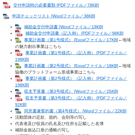
交付申請時の必要書類 [PDFファイル／78KB]
申請チェックリスト [Wordファイル／38KB]
補助金交付申請書 [Wordファイル／19KB]
補助金交付申請書（記入例） [PDFファイル／98KB]
事業計画書（第1号様式） [Excelファイル／17KB]
←地域
の魅力創出事業はこちら
事業計画書（第1号様式）​（記入例） [PDFファイル／
198KB]
事業計画書（第2号様式） [Excelファイル／18KB]
←地域
協働のプラットフォーム形成事業はこちら
事業計画書（第2号様式）（記入例） [PDFファイル／
198KB]
収支予算書（第3号様式） [Wordファイル／25KB]
収支予算書（第3号様式）​（記入例） [PDFファイル／
92KB]
同意書兼誓約書（第4号様式） [Wordファイル／22KB]
活動団体の定款、規約、会則等の写し
代表者及び役員の氏名及び住所を記載した名簿
補助金振込口座の通帳の写し