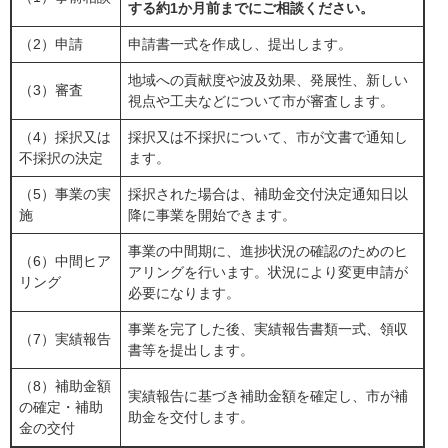
する約1か月前までにご相談ください。
（2）申請
申請書一式を作成し、提出します。
地域への貢献度や波及効果、発展性、新しい
（3）審査
視点や工夫などについて市が審査します。
（4）採択又は
採択又は不採択について、市が文書で通知し
不採択の決定
ます。
（5）事業の実
採択された場合は、補助金交付決定通知日以
施
降に事業を開始できます。
事業の中間期に、進捗状況の確認のためのヒ
（6）中間ヒア
アリングを行います。状況により変更申請が
リング
必要になります。
事業を完了した後、実績報告書類一式、領収
（7）実績報告
書等を提出します。
（8）補助金額
実績報告に基づき補助金額を確定し、市が補
の確定・補助
助金を交付します。
金の交付