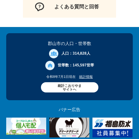
よくある質問と回答
郡山市の人口
・世帯数
人口：
314,828人
世帯数：
145,597世帯
令和8年7月1日現在
統計情報
統計こおりやま
サイトへ
バナー広告