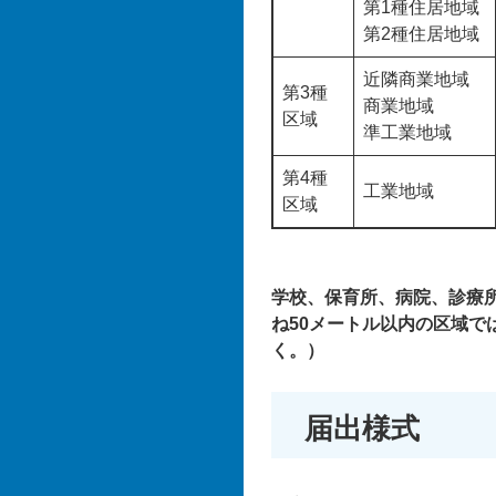
第1種住居地域
第2種住居地域
近隣商業地域
第3種
商業地域
区域
準工業地域
第4種
工業地域
区域
学校、保育所、病院、診療
ね50メートル以内の区域で
く。）
届出様式