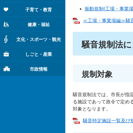
振動規制(工場・事業場
子育て・教育
≪工場・事業場編≫騒音・
健康・福祉
文化・スポーツ・観光
騒音規制法に
しごと・産業
市政情報
規制対象
騒音規制法では、市長が指
る施設であって政令で定め
対象となります。
騒音特定施設一覧及び規制