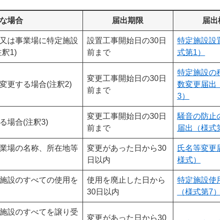
な場合
届出期限
届出
又は事業場に特定施設
設置工事開始日の30日
特定施設設
釈1)
前まで
式第1）
特定施設の
変更工事開始日の30日
更する場合(注釈2)
数変更届出
前まで
3）
変更工事開始日の30日
騒音の防止
場合(注釈3)
前まで
届出（様式
業場の名称、所在地等
変更があった日から30
氏名等変更
日以内
様式）
施設のすべての使用を
使用を廃止した日から
特定施設使
30日以内
（様式第7
施設のすべてを譲り受
変更があった日から30