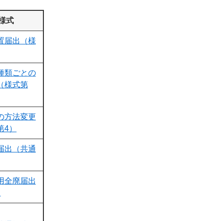
様式
置届出（様
種類ごとの
（様式第
の方法変更
第4）
届出（共通
用全廃届出
）