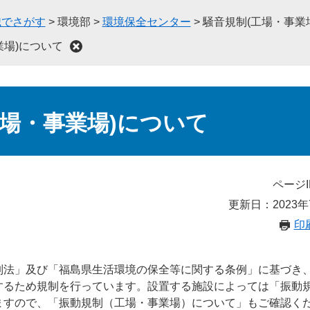
織でさがす
>
環境部
>
環境保全センター
>
騒音規制(工場・事業
業場)について
工場・事業場)について
ページI
更新日：2023年
印
制法」及び「福島県生活環境の保全等に関する条例」に基づき
するため規制を行っています。設置する施設によっては「振動
ますので、「振動規制（工場・事業場）について」もご確認く