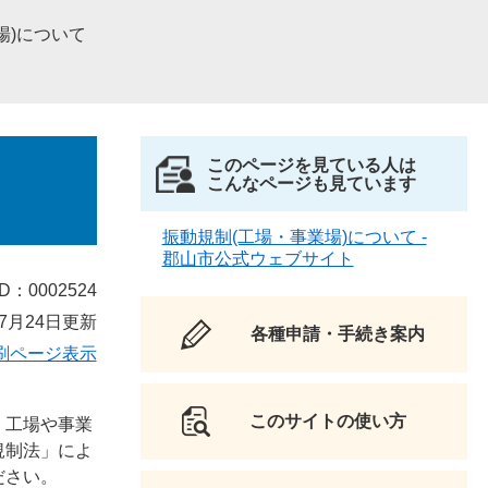
場)について
このページを見ている人は
こんなページも見ています
振動規制(工場・事業場)について -
郡山市公式ウェブサイト
D：0002524
7月24日更新
各種申請・手続き案内
刷ページ表示
このサイトの使い方
、工場や事業
規制法」によ
ださい。