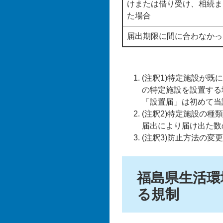
けまたは借り受け、相続ま
た場合
届出期限に間に合わなかっ
(注釈1)特定施設が
の特定施設を設置する
「設置届」は初めて当
(注釈2)特定施設の
届出により届け出た数
(注釈3)防止方法の
福島県生活環
る規制