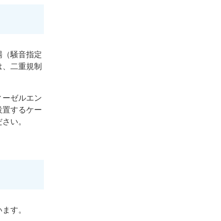
場（騒音指定
は、二重規制
ィーゼルエン
設置するケー
ださい。
います。