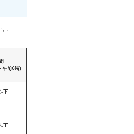
ます。
間
～午前6時)
以下
以下