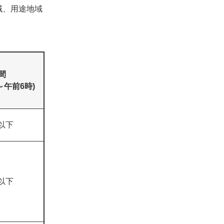
域、用途地域
間
～午前6時)
以下
以下