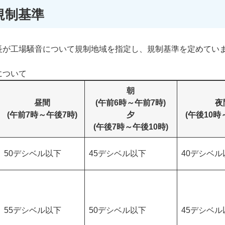
規制基準
長が工場騒音について規制地域を指定し、規制基準を定めてい
について
朝
昼間
(午前6時～午前7時)
夜
(午前7時～午後7時)
夕
(午後10時
(午後7時～午後10時)
50デシベル以下
45デシベル以下
40デシベル
55デシベル以下
50デシベル以下
45デシベル