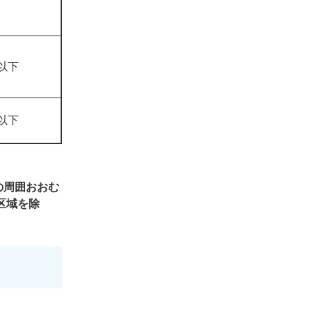
以下
以下
の周囲おおむ
区域を除