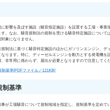
境に影響を及ぼす施設（騒音指定施設）を設置する工場・事業
ます。なお、騒音規制法の規制を受ける騒音特定施設について
制対象になりません。
音規制法に基づく騒音特定施設のほかにガソリンエンジン、デ
となります。特に、ディーゼルエンジンを動力とする発電機を
用、非常用に係わらず、届出が必要となりますので注意してく
基準[PDFファイル／121KB]
規制基準
知事が工場騒音について規制地域を指定し、規制基準を定めて