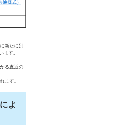
共通様式）
場に新たに別
います。
かかる直近の
かれます。
によ