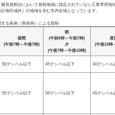
、騒音規制法において規制地域に指定されていない工業専用地
市計画区域外）の地域を含む市内全域となっています。
関する条例（県条例）による規制
朝
昼間
(午前6時～午前7時)
夜
(午前7時～午後7時)
夕
(午後10時
(午後7時～午後10時)
50デシベル以下
45デシベル以下
40デシベル
55デシベル以下
50デシベル以下
45デシベル