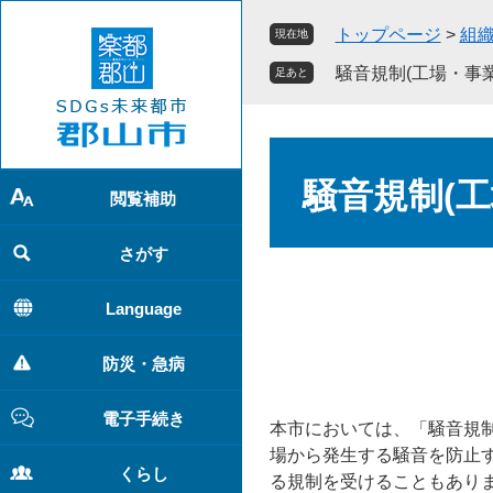
ペ
メ
トップページ
>
組
現在地
ー
ニ
ジ
ュ
騒音規制(工場・事
足あと
の
ー
先
を
頭
飛
本
で
ば
文
騒音規制(
す
し
閲覧補助
。
て
本
さがす
文
へ
Language
防災・急病
電子手続き
本市においては、「騒音規
場から発生する騒音を防止
くらし
る規制を受けることもあり