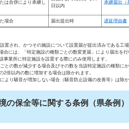
たは合併により承継し
承継届出（
日以内
た場合
届出提出時
遅延理由書
既に設置され、かつその施設について設置届が提出済みである工
場合には、「特定施設の種類ごとの数変更届」により届出を行
該事業所に特定施設を設置する際にのみ使用します。
種類ごとの数が減少する場合及びその数を当該特定施設の種類に
の2倍以内の数に増加する場合は除かれます。
変更により騒音が増加しない場合（騒音防止設備の改善等）は除
境の保全等に関する条例（県条例）