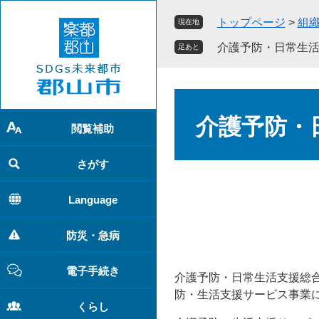
ペ
メ
トップページ
>
組
現在地
ー
ニ
ジ
ュ
介護予防・日常生活
足あと
の
ー
先
を
頭
飛
本
で
ば
文
介護予防・
す
し
閲覧補助
。
て
本
さがす
文
へ
Language
防災・急病
電子手続き
介護予防・日常生活支援総
防・生活支援サービス事業
くらし