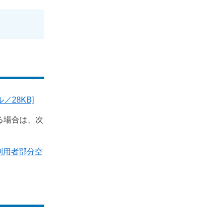
／28KB]
る場合は、次
の利用者部分空