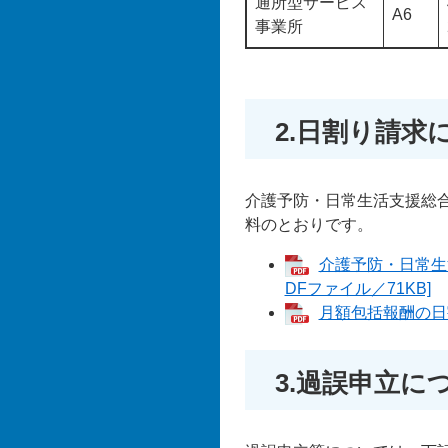
通所型サービス
A6
事業所
2.日割り請求
介護予防・日常生活支援総
料のとおりです。
介護予防・日常生
DFファイル／71KB]
月額包括報酬の日割
3.過誤申立に