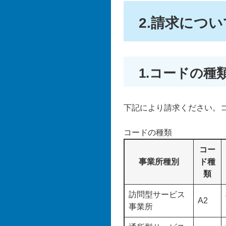
2.請求につい
1.コードの種
下記により請求ください。
コードの種類
コー
事業所種別
ド種
類
訪問型サービス
A2
事業所