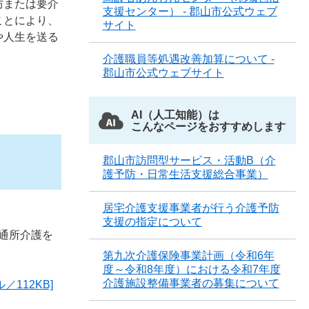
防または要介
支援センター） - 郡山市公式ウェブ
ことにより、
サイト
や人生を送る
介護職員等処遇改善加算について -
郡山市公式ウェブサイト
AI（人工知能）は
こんなページをおすすめします
郡山市訪問型サービス・活動B（介
護予防・日常生活支援総合事業）
居宅介護支援事業者が行う介護予防
支援の指定について
型通所介護を
第九次介護保険事業計画（令和6年
度～令和8年度）における令和7年度
介護施設整備事業者の募集について
112KB]