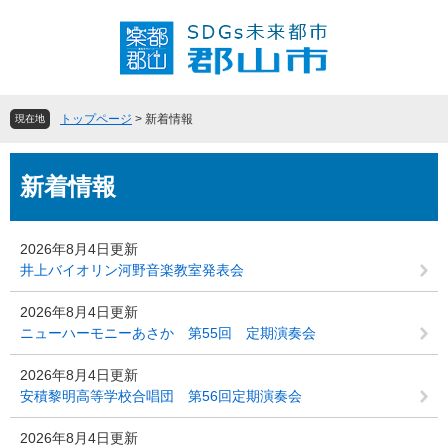
ペ
メ
ー
ニ
ジ
ュ
の
ー
先
を
頭
飛
トップページ
>
新着情報
現在地
で
ば
す
し
本
。
て
新着情報
文
本
文
へ
2026年8月4日更新
井上バイオリン河野音楽教室発表会
2026年8月4日更新
ニューハーモニーあさか 第55回 定期演奏会
2026年8月4日更新
安積黎明高等学校合唱団 第56回定期演奏会
2026年8月4日更新