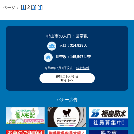
[
1
] 2 [
3
] [
4
]
ページ：
郡山市の人口
・世帯数
人口：
314,828人
世帯数：
145,597世帯
令和8年7月1日現在
統計情報
統計こおりやま
サイトへ
バナー広告