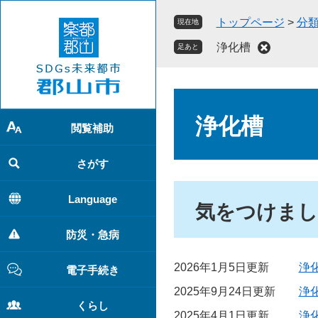
ペ
メ
トップページ
>
分
現在地
ー
ニ
ジ
ュ
浄化槽
足あと
の
ー
先
を
頭
飛
本
で
ば
文
浄化槽
す
し
閲覧補助
。
て
本
さがす
文
へ
Language
気をつけまし
防災・急病
2026年1月5日更新
浄
電子手続き
2025年9月24日更新
浄
くらし
2025年4月1日更新
浄