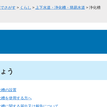
類でさがす
>
くらし
>
上下水道・浄化槽・簡易水道
>
浄化槽
ょう
化槽の設置
化槽を使用する方へ
化槽に関する届出又は報告について