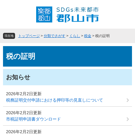
ペ
メ
ー
ニ
ジ
ュ
の
ー
先
を
頭
飛
トップページ
>
分類でさがす
>
くらし
>
税金
>
税の証明
現在地
で
ば
す
し
本
。
て
税の証明
文
本
文
へ
お知らせ
2026年2月2日更新
税務証明交付申請における押印等の見直しについて
2026年2月2日更新
市税証明申請書ダウンロード
2026年2月2日更新