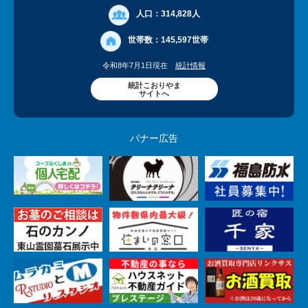
人口：
314,828人
世帯数：
145,597世帯
令和8年7月1日現在
統計情報
統計こおりやま
サイトへ
バナー広告