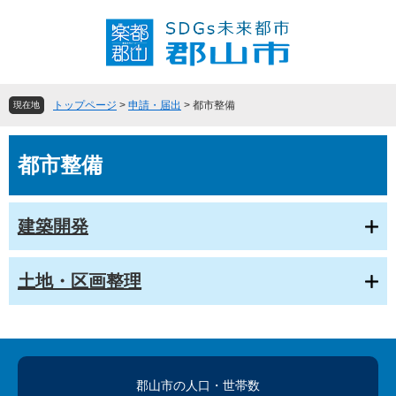
ペ
メ
ー
ニ
ジ
ュ
の
ー
先
を
頭
飛
トップページ
>
申請・届出
>
都市整備
現在地
で
ば
す
し
本
。
て
都市整備
文
本
文
へ
建築開発
土地・区画整理
郡山市の人口
・世帯数