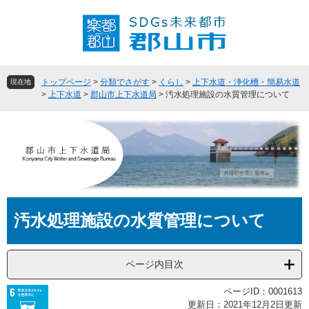
ペ
メ
ー
ニ
ジ
ュ
の
ー
先
を
頭
飛
トップページ
>
分類でさがす
>
くらし
>
上下水道・浄化槽・簡易水道
現在地
で
ば
>
上下水道
>
郡山市上下水道局
>
汚水処理施設の水質管理について
す
し
。
て
本
文
へ
本
汚水処理施設の水質管理について
文
ページ内目次
ページID：0001613
更新日：2021年12月2日更新