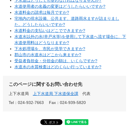
下水道はどうしても使わなければなりませんか?
水道使用者の名義の変更はどうしたらいいですか?
水道料金の請求は毎月ですか?
宅地内の排水設備、公共ます、道路雨水ますが詰まりまし
た。どうしたらいいですか?
水道料金の支払いはどこでできますか?
水道水以外の水(井戸水等)を使用して下水道へ流す場合に、下
水道使用料はどうなりますか?
下水処理場を、市民が見学できますか?
郡山市の水道水はどこから来ますか?
受益者負担金・分担金の額は、いくらですか?
水道水の水質検査はどのくらい行っていますか?
このページに関するお問い合わせ先
上下水道局
上下水道局 下水道保全課
代表
Tel：024-932-7663
Fax：024-939-5820