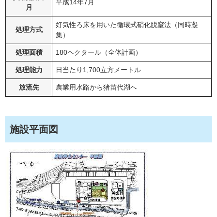
平成14年7月
月
好気性ろ床を用いた循環式硝化脱窒法（同時凝
処理方式
集）
処理面積
180ヘクタール（全体計画）
処理能力
日当たり1,700立方メートル
放流先
農業用水路から猪苗代湖へ
施設平面図