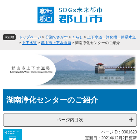
ペ
メ
ー
ニ
ジ
ュ
の
ー
先
を
頭
飛
トップページ
>
分類でさがす
>
くらし
>
上下水道・浄化槽・簡易水道
現在地
で
ば
>
上下水道
>
郡山市上下水道局
>
湖南浄化センターのご紹介
す
し
。
て
本
文
へ
本
湖南浄化センターのご紹介
文
ページ内目次
ページID：0001620
更新日：2021年12月2日更新