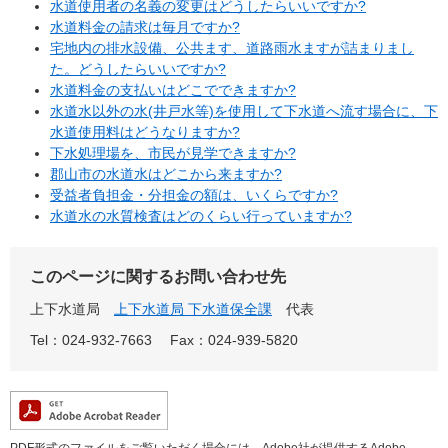
水道使用者の名義の変更はどうしたらいいですか?
水道料金の請求は毎月ですか?
宅地内の排水設備、公共ます、道路雨水ますが詰まりまし
た。どうしたらいいですか?
水道料金の支払いはどこでできますか?
水道水以外の水(井戸水等)を使用して下水道へ流す場合に、下
水道使用料はどうなりますか?
下水処理場を、市民が見学できますか?
郡山市の水道水はどこから来ますか?
受益者負担金・分担金の額は、いくらですか?
水道水の水質検査はどのくらい行っていますか?
このページに関するお問い合わせ先
上下水道局
上下水道局 下水道保全課
代表
Tel：024-932-7663
Fax：024-939-5820
PDF形式のファイルをご覧いただく場合には、Adobe社が提供するAdobe