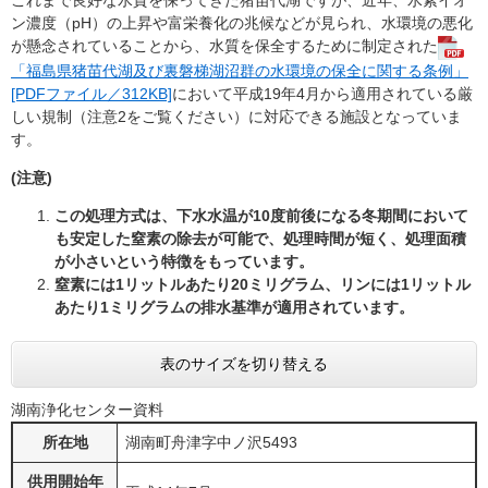
これまで良好な水質を保ってきた猪苗代湖ですが、近年、水素イオ
ン濃度（pH）の上昇や富栄養化の兆候などが見られ、水環境の悪化
が懸念されていることから、水質を保全するために制定された
「福島県猪苗代湖及び裏磐梯湖沼群の水環境の保全に関する条例」
[PDFファイル／312KB]
において平成19年4月から適用されている厳
しい規制（注意2をご覧ください）に対応できる施設となっていま
す。
(注意)
この処理方式は、下水水温が10度前後になる冬期間において
も安定した窒素の除去が可能で、処理時間が短く、処理面積
が小さいという特徴をもっています。
窒素には1リットルあたり20ミリグラム、リンには1リットル
あたり1ミリグラムの排水基準が適用されています。
表のサイズを切り替える
湖南浄化センター資料
所在地
湖南町舟津字中ノ沢5493
供用開始年