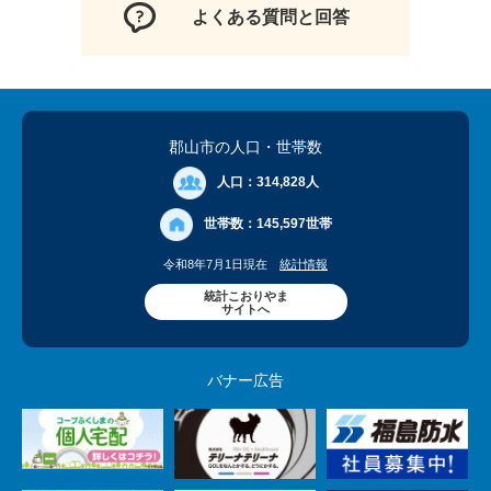
よくある質問と回答
郡山市の人口
・世帯数
人口：
314,828人
世帯数：
145,597世帯
令和8年7月1日現在
統計情報
統計こおりやま
サイトへ
バナー広告