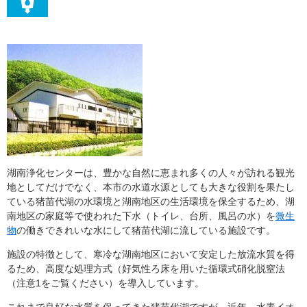
湖南浄化センターは、豊かな自然に恵まれ多くの人々が訪れる観光
地としてだけでなく、本市の水道水源としても大きな役割を果たし
ている猪苗代湖の水環境と湖南地区の生活環境を保全するため、湖
南地区の家庭等で使われた下水（トイレ、台所、風呂の水）を
微生
物
の働きできれいな水にして猪苗代湖に流している施設です。
施設の特徴として、寒冷な湖南地区において安定した放流水質を得
るため、高度な処理方式（好気性ろ床を用いた循環式硝化脱窒法
（注意1をご覧ください）を導入しています。