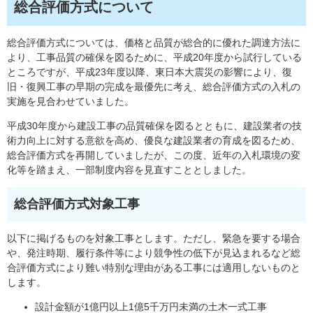
総合評価方式について
総合評価方式については、価格と品質が総合的に優れた調達方法に
より、工事品質の確保を図るために、平成20年度から試行している
ところですが、平成23年度以降、東日本大震災の影響により、復
旧・復興工事の早期の完成を最優先に考え、総合評価方式の入札の
実施を見合わせていました。
平成30年度から建設工事の品質確保を図るとともに、建設業者の技
術力向上に対する意欲を高め、優良な建設業者の育成を図るため、
総合評価方式を再開していましたが、この度、近年の入札環境の変
化等を踏まえ、一部制度内容を見直すこととしました。
総合評価方式対象工事
以下に掲げるものを対象工事とします。ただし、緊急を要する場合
や、発注時期、履行条件等により競争性の低下が見込まれるなど総
合評価方式により難い特別な理由がある工事には適用しないものと
します。
設計金額が1億円以上1億5千万円未満の土木一式工事