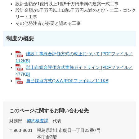
設計金額が1億円以上1億5千万円未満の建築一式工事
設計金額が5千万円以上1億5千万円未満のとび・土工・コンク
リート工事
その他発注者が必要と認める工事
制度の概要
建設工事総合評価方式の改正について [PDFファイル／
112KB]
郡山市総合評価方式実施ガイドライン [PDFファイル／
477KB]
自己採点方式Q＆A [PDFファイル／111KB]
このページに関するお問い合わせ先
財務部
契約検査課
代表
〒963-8601
福島県郡山市朝日一丁目23番7号
本庁舎2階