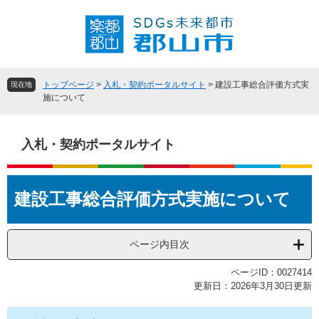
ペ
メ
ー
ニ
ジ
ュ
の
ー
先
を
頭
飛
トップページ
>
入札・契約ポータルサイト
>
建設工事総合評価方式実
現在地
で
ば
施について
す
し
。
て
本
入札・契約ポータルサイト
文
へ
本
建設工事総合評価方式実施について
文
ページ内目次
ページID：0027414
更新日：2026年3月30日更新