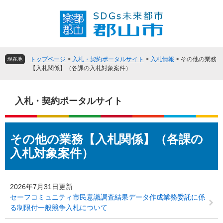
ペ
メ
ー
ニ
ジ
ュ
の
ー
先
を
頭
飛
トップページ
>
入札・契約ポータルサイト
>
入札情報
>
その他の業務
現在地
で
ば
【入札関係】（各課の入札対象案件）
す
し
。
て
本
入札・契約ポータルサイト
文
へ
本
その他の業務【入札関係】（各課の
文
入札対象案件）
2026年7月31日更新
セーフコミュニティ市民意識調査結果データ作成業務委託に係
る制限付一般競争入札について