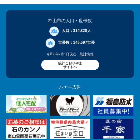
郡山市の人口
・世帯数
人口：
314,828人
世帯数：
145,597世帯
令和8年7月1日現在
統計情報
統計こおりやま
サイトへ
バナー広告